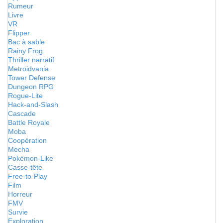
Rumeur
Livre
VR
Flipper
Bac à sable
Rainy Frog
Thriller narratif
Metroidvania
Tower Defense
Dungeon RPG
Rogue-Lite
Hack-and-Slash
Cascade
Battle Royale
Moba
Coopération
Mecha
Pokémon-Like
Casse-tête
Free-to-Play
Film
Horreur
FMV
Survie
Exploration