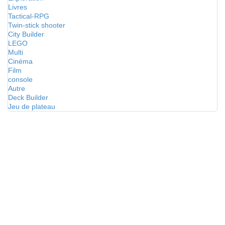
Livres
Tactical-RPG
Twin-stick shooter
City Builder
LEGO
Multi
Cinéma
Film
console
Autre
Deck Builder
Jeu de plateau