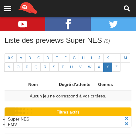
Liste des previews Super NES
(0)
0-9
A
B
C
D
E
F
G
H
I
J
K
L
M
N
O
P
Q
R
S
T
U
V
W
X
Y
Z
Nom
Degré d'attente
Genres
Aucun jeu ne correspond à vos critères.
Filtres actifs
Super NES
FMV