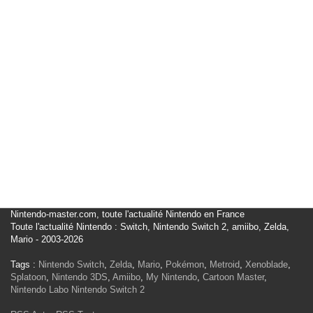
Nintendo-master.com, toute l'actualité Nintendo en France
Toute l'actualité Nintendo : Switch, Nintendo Switch 2, amiibo, Zelda,
Mario - 2003-2026
Tags :
Nintendo Switch
,
Zelda
,
Mario
,
Pokémon
,
Metroid
,
Xenoblade
,
Splatoon
,
Nintendo 3DS
,
Amiibo
,
My Nintendo
,
Cartoon Master
,
Nintendo Labo
Nintendo Switch 2