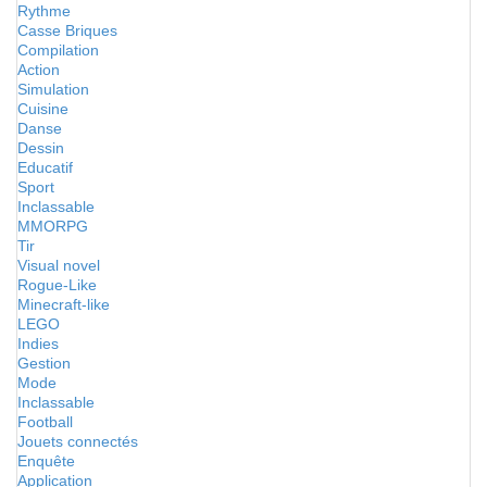
Rythme
Casse Briques
Compilation
Action
Simulation
Cuisine
Danse
Dessin
Educatif
Sport
Inclassable
MMORPG
Tir
Visual novel
Rogue-Like
Minecraft-like
LEGO
Indies
Gestion
Mode
Inclassable
Football
Jouets connectés
Enquête
Application