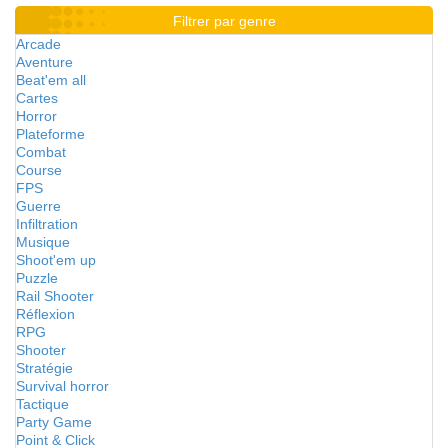
Filtrer par genre
Arcade
Aventure
Beat'em all
Cartes
Horror
Plateforme
Combat
Course
FPS
Guerre
Infiltration
Musique
Shoot'em up
Puzzle
Rail Shooter
Réflexion
RPG
Shooter
Stratégie
Survival horror
Tactique
Party Game
Point & Click