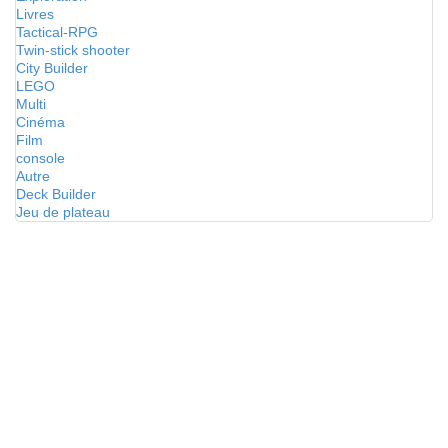
Livres
Tactical-RPG
Twin-stick shooter
City Builder
LEGO
Multi
Cinéma
Film
console
Autre
Deck Builder
Jeu de plateau