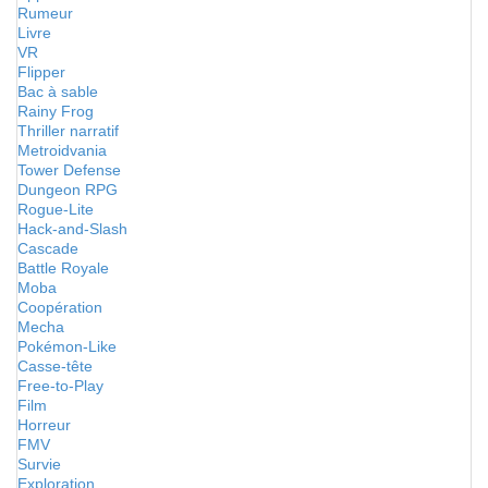
Rumeur
Livre
VR
Flipper
Bac à sable
Rainy Frog
Thriller narratif
Metroidvania
Tower Defense
Dungeon RPG
Rogue-Lite
Hack-and-Slash
Cascade
Battle Royale
Moba
Coopération
Mecha
Pokémon-Like
Casse-tête
Free-to-Play
Film
Horreur
FMV
Survie
Exploration