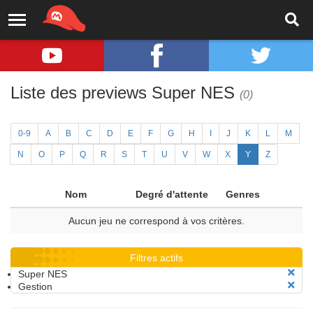
Liste des previews Super NES
(0)
0-9
A
B
C
D
E
F
G
H
I
J
K
L
M
N
O
P
Q
R
S
T
U
V
W
X
Y
Z
Nom
Degré d'attente
Genres
Aucun jeu ne correspond à vos critères.
Filtres actifs
Super NES
Gestion