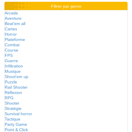
Filtrer par genre
Arcade
Aventure
Beat'em all
Cartes
Horror
Plateforme
Combat
Course
FPS
Guerre
Infiltration
Musique
Shoot'em up
Puzzle
Rail Shooter
Réflexion
RPG
Shooter
Stratégie
Survival horror
Tactique
Party Game
Point & Click