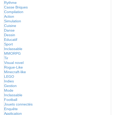
Rythme
Casse Briques
Compilation
Action
Simulation
Cuisine
Danse
Dessin
Educatif
Sport
Inclassable
MMORPG
Tir
Visual novel
Rogue-Like
Minecraft-like
LEGO
Indies
Gestion
Mode
Inclassable
Football
Jouets connectés
Enquête
Application