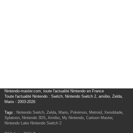
Nintendo-master.com, toute l'actualité Nintendo en France
Toute l'actualité Nintendo : Switch, Nintendo Switch 2, amiibo, Zelda,
Mario - 2003-2026
Tags :
Nintendo Switch
,
Zelda
,
Mario
,
Pokémon
,
Metroid
,
Xenoblade
,
Splatoon
,
Nintendo 3DS
,
Amiibo
,
My Nintendo
,
Cartoon Master
,
Nintendo Labo
Nintendo Switch 2