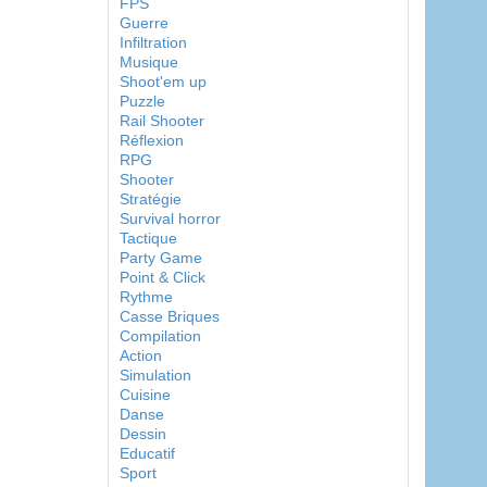
FPS
Guerre
Infiltration
Musique
Shoot'em up
Puzzle
Rail Shooter
Réflexion
RPG
Shooter
Stratégie
Survival horror
Tactique
Party Game
Point & Click
Rythme
Casse Briques
Compilation
Action
Simulation
Cuisine
Danse
Dessin
Educatif
Sport