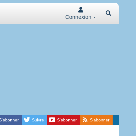
Connexion
S'abonner
Suivre
S'abonner
S'abonner