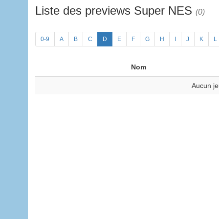
Liste des previews Super NES
(0)
0-9
A
B
C
D
E
F
G
H
I
J
K
L
Nom
Aucun je