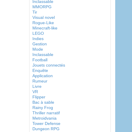
Inclassable
MMORPG
Tir
Visual novel
Rogue-Like
Minecraft-like
LEGO
Indies
Gestion
Mode
Inclassable
Football
Jouets connectés
Enquête
Application
Rumeur
Livre
VR
Flipper
Bac à sable
Rainy Frog
Thriller narratif
Metroidvania
Tower Defense
Dungeon RPG