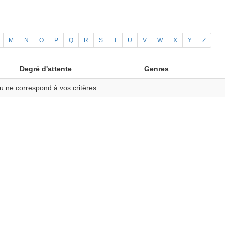
M
N
O
P
Q
R
S
T
U
V
W
X
Y
Z
Degré d'attente
Genres
u ne correspond à vos critères.