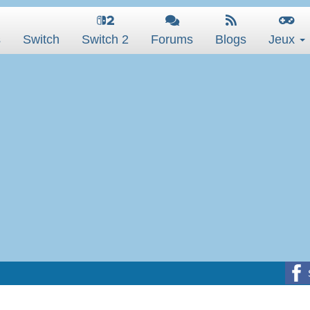
s
Switch
Switch 2
Forums
Blogs
Jeux