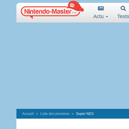
Actu
Test
Accueil
Liste des previews
Super NES