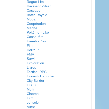
Rogue-Lite
Hack-and-Slash
Cascade
Battle Royale
Moba
Coopération
Mecha
Pokémon-Like
Casse-tête
Free-to-Play
Film
Horreur
FMV
Survie
Exploration
Livres
Tactical-RPG
Twin-stick shooter
City Builder
LEGO
Multi
Cinéma
Film
console
Autre