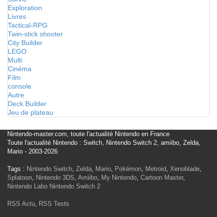
Exploration
Livres
Tactical-RPG
Twin-stick shooter
City Builder
LEGO
Multi
Cinéma
Film
console
Autre
Deck Builder
Jeu de plateau
Nintendo-master.com, toute l'actualité Nintendo en France
Toute l'actualité Nintendo : Switch, Nintendo Switch 2, amiibo, Zelda,
Mario - 2003-2026
Tags :
Nintendo Switch
,
Zelda
,
Mario
,
Pokémon
,
Metroid
,
Xenoblade
,
Splatoon
,
Nintendo 3DS
,
Amiibo
,
My Nintendo
,
Cartoon Master
,
Nintendo Labo
Nintendo Switch 2
RSS Actu
,
RSS Tests