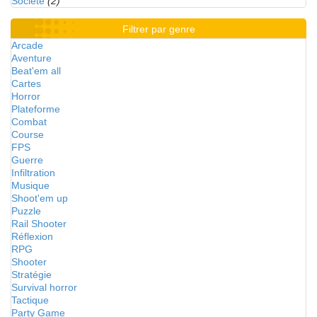
Société
(2)
Filtrer par genre
Arcade
Aventure
Beat'em all
Cartes
Horror
Plateforme
Combat
Course
FPS
Guerre
Infiltration
Musique
Shoot'em up
Puzzle
Rail Shooter
Réflexion
RPG
Shooter
Stratégie
Survival horror
Tactique
Party Game