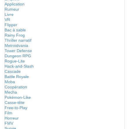
Application
Rumeur
Livre
VR
Flipper
Bac à sable
Rainy Frog
Thriller narratif
Metroidvania
Tower Defense
Dungeon RPG
Rogue-Lite
Hack-and-Slash
Cascade
Battle Royale
Moba
Coopération
Mecha
Pokémon-Like
Casse-tête
Free-to-Play
Film
Horreur
FMV
Survie