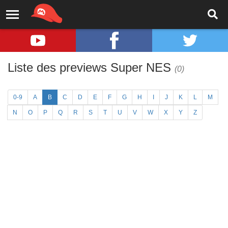
Liste des previews Super NES
(0)
0-9
A
B
C
D
E
F
G
H
I
J
K
L
M
N
O
P
Q
R
S
T
U
V
W
X
Y
Z