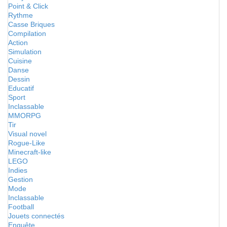
Point & Click
Rythme
Casse Briques
Compilation
Action
Simulation
Cuisine
Danse
Dessin
Educatif
Sport
Inclassable
MMORPG
Tir
Visual novel
Rogue-Like
Minecraft-like
LEGO
Indies
Gestion
Mode
Inclassable
Football
Jouets connectés
Enquête