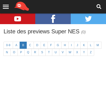
Liste des previews Super NES
(0)
0-9
A
B
C
D
E
F
G
H
I
J
K
L
M
N
O
P
Q
R
S
T
U
V
W
X
Y
Z