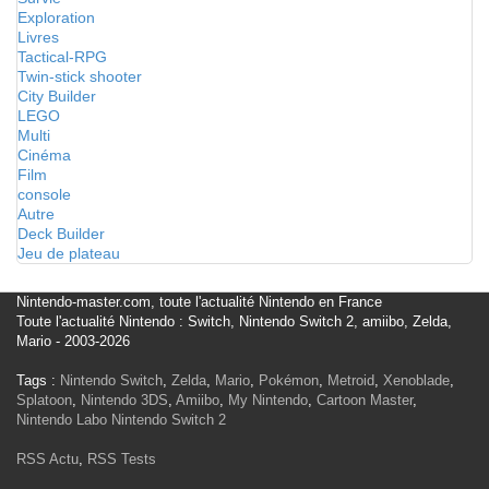
Exploration
Livres
Tactical-RPG
Twin-stick shooter
City Builder
LEGO
Multi
Cinéma
Film
console
Autre
Deck Builder
Jeu de plateau
Nintendo-master.com, toute l'actualité Nintendo en France
Toute l'actualité Nintendo : Switch, Nintendo Switch 2, amiibo, Zelda,
Mario - 2003-2026
Tags :
Nintendo Switch
,
Zelda
,
Mario
,
Pokémon
,
Metroid
,
Xenoblade
,
Splatoon
,
Nintendo 3DS
,
Amiibo
,
My Nintendo
,
Cartoon Master
,
Nintendo Labo
Nintendo Switch 2
RSS Actu
,
RSS Tests