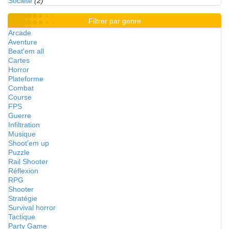
Société
(2)
Filtrer par genre
Arcade
Aventure
Beat'em all
Cartes
Horror
Plateforme
Combat
Course
FPS
Guerre
Infiltration
Musique
Shoot'em up
Puzzle
Rail Shooter
Réflexion
RPG
Shooter
Stratégie
Survival horror
Tactique
Party Game