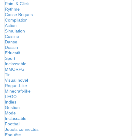
Point & Click
Rythme
Casse Briques
Compilation
Action
Simulation
Cuisine
Danse
Dessin
Educatif
Sport
Inclassable
MMORPG
Tir
Visual novel
Rogue-Like
Minecraft-like
LEGO
Indies
Gestion
Mode
Inclassable
Football
Jouets connectés
Enquête