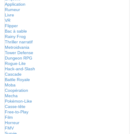
Application
Rumeur
Livre
VR
Flipper
Bac à sable
Rainy Frog
Thriller narratif
Metroidvania
Tower Defense
Dungeon RPG
Rogue-Lite
Hack-and-Slash
Cascade
Battle Royale
Moba
Coopération
Mecha
Pokémon-Like
Casse-tête
Free-to-Play
Film
Horreur
FMV
Survie