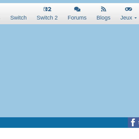
s
Switch
Switch 2
Forums
Blogs
Jeux