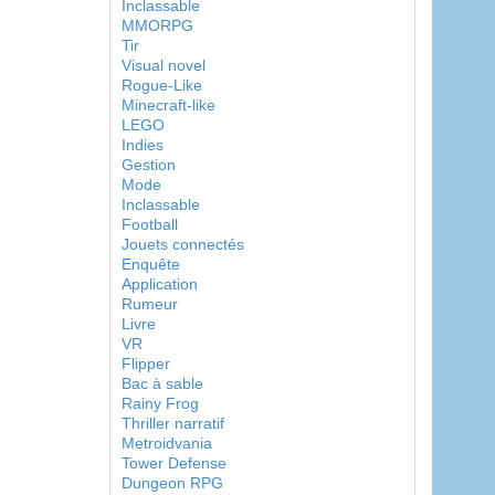
Inclassable
MMORPG
Tir
Visual novel
Rogue-Like
Minecraft-like
LEGO
Indies
Gestion
Mode
Inclassable
Football
Jouets connectés
Enquête
Application
Rumeur
Livre
VR
Flipper
Bac à sable
Rainy Frog
Thriller narratif
Metroidvania
Tower Defense
Dungeon RPG