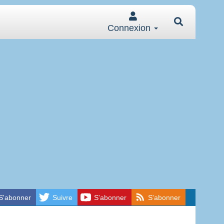
Connexion
S'abonner
Suivre
S'abonner
S'abonner