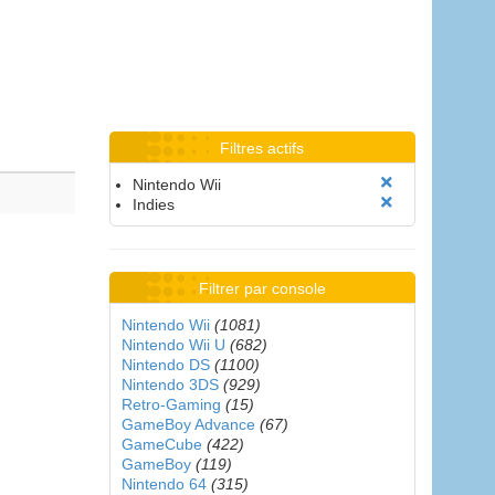
Filtres actifs
Nintendo Wii
Indies
Filtrer par console
Nintendo Wii
(1081)
Nintendo Wii U
(682)
Nintendo DS
(1100)
Nintendo 3DS
(929)
Retro-Gaming
(15)
GameBoy Advance
(67)
GameCube
(422)
GameBoy
(119)
Nintendo 64
(315)