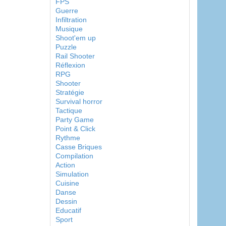
FPS
Guerre
Infiltration
Musique
Shoot'em up
Puzzle
Rail Shooter
Réflexion
RPG
Shooter
Stratégie
Survival horror
Tactique
Party Game
Point & Click
Rythme
Casse Briques
Compilation
Action
Simulation
Cuisine
Danse
Dessin
Educatif
Sport