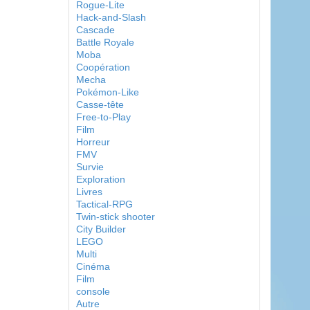
Rogue-Lite
Hack-and-Slash
Cascade
Battle Royale
Moba
Coopération
Mecha
Pokémon-Like
Casse-tête
Free-to-Play
Film
Horreur
FMV
Survie
Exploration
Livres
Tactical-RPG
Twin-stick shooter
City Builder
LEGO
Multi
Cinéma
Film
console
Autre