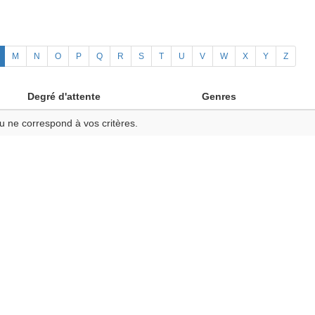
M
N
O
P
Q
R
S
T
U
V
W
X
Y
Z
Degré d'attente
Genres
u ne correspond à vos critères.