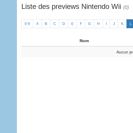
Liste des previews Nintendo Wii
(0)
0-9
A
B
C
D
E
F
G
H
I
J
K
L
Nom
Aucun je