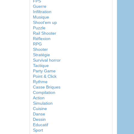
FPS
Guerre
Infiltration
Musique
Shoot'em up
Puzzle
Rail Shooter
Réflexion
RPG
Shooter
Stratégie
Survival horror
Tactique
Party Game
Point & Click
Rythme
Casse Briques
Compilation
Action
Simulation
Cuisine
Danse
Dessin
Educatif
Sport