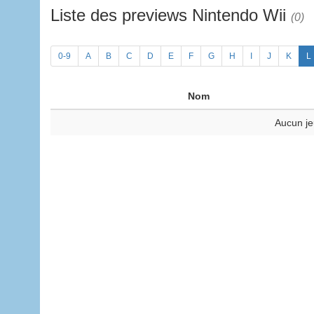
Liste des previews Nintendo Wii
(0)
0-9
A
B
C
D
E
F
G
H
I
J
K
L
Nom
Aucun je