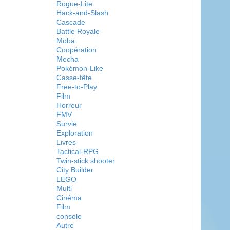
Rogue-Lite
Hack-and-Slash
Cascade
Battle Royale
Moba
Coopération
Mecha
Pokémon-Like
Casse-tête
Free-to-Play
Film
Horreur
FMV
Survie
Exploration
Livres
Tactical-RPG
Twin-stick shooter
City Builder
LEGO
Multi
Cinéma
Film
console
Autre