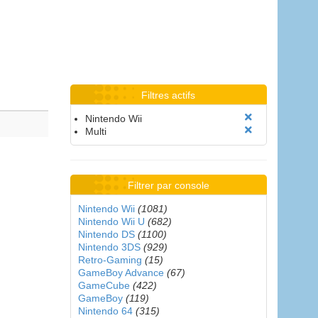
Filtres actifs
Nintendo Wii
Multi
Filtrer par console
Nintendo Wii
(1081)
Nintendo Wii U
(682)
Nintendo DS
(1100)
Nintendo 3DS
(929)
Retro-Gaming
(15)
GameBoy Advance
(67)
GameCube
(422)
GameBoy
(119)
Nintendo 64
(315)