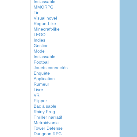
Inclassable
MMORPG
Tir
Visual novel
Rogue-Like
Minecraft-like
LEGO
Indies
Gestion
Mode
Inclassable
Football
Jouets connectés
Enquête
Application
Rumeur
Livre
VR
Flipper
Bac à sable
Rainy Frog
Thriller narratif
Metroidvania
Tower Defense
Dungeon RPG