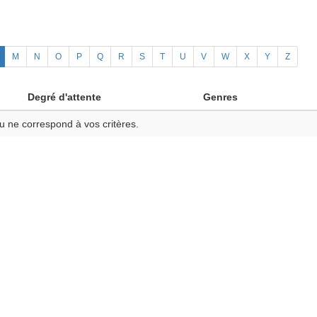
M
N
O
P
Q
R
S
T
U
V
W
X
Y
Z
Degré d'attente
Genres
u ne correspond à vos critères.