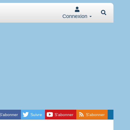
Connexion
S'abonner
Suivre
S'abonner
S'abonner