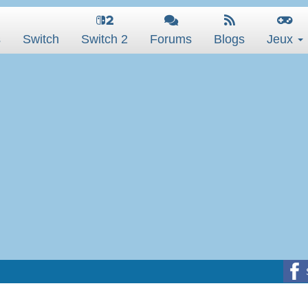
s
Switch
Switch 2
Forums
Blogs
Jeux