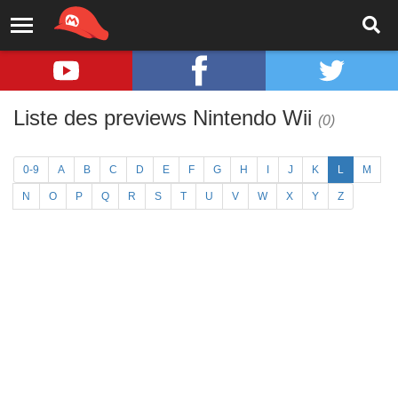
Liste des previews Nintendo Wii
(0)
0-9
A
B
C
D
E
F
G
H
I
J
K
L
M
N
O
P
Q
R
S
T
U
V
W
X
Y
Z