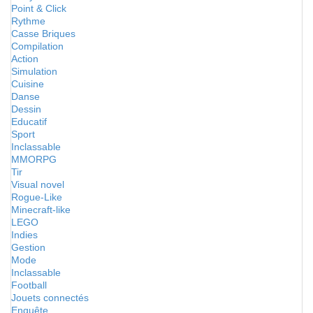
Point & Click
Rythme
Casse Briques
Compilation
Action
Simulation
Cuisine
Danse
Dessin
Educatif
Sport
Inclassable
MMORPG
Tir
Visual novel
Rogue-Like
Minecraft-like
LEGO
Indies
Gestion
Mode
Inclassable
Football
Jouets connectés
Enquête