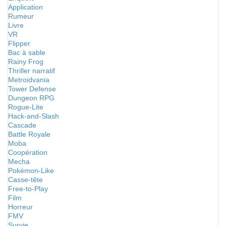
Application
Rumeur
Livre
VR
Flipper
Bac à sable
Rainy Frog
Thriller narratif
Metroidvania
Tower Defense
Dungeon RPG
Rogue-Lite
Hack-and-Slash
Cascade
Battle Royale
Moba
Coopération
Mecha
Pokémon-Like
Casse-tête
Free-to-Play
Film
Horreur
FMV
Survie