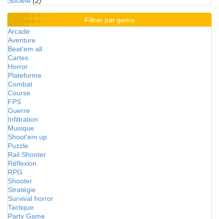
Société
(2)
Filtrer par genre
Arcade
Aventure
Beat'em all
Cartes
Horror
Plateforme
Combat
Course
FPS
Guerre
Infiltration
Musique
Shoot'em up
Puzzle
Rail Shooter
Réflexion
RPG
Shooter
Stratégie
Survival horror
Tactique
Party Game