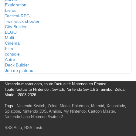
Exploration
Livres
Tactical-RPG
Twin-stick shooter
City Builder
LEGO
Multi
Cinéma
Film
console
Autre
Deck Builder
Jeu de plateau
Nintendo-master.com, toute l'actualité Nintendo en France
Toute l'actualité Nintendo : Switch, Nintendo Switch 2, amiibo, Zelda,
Mario - 2003-2026
Tags :
Nintendo Switch
,
Zelda
,
Mario
,
Pokémon
,
Metroid
,
Xenoblade
,
Splatoon
,
Nintendo 3DS
,
Amiibo
,
My Nintendo
,
Cartoon Master
,
Nintendo Labo
Nintendo Switch 2
RSS Actu
,
RSS Tests