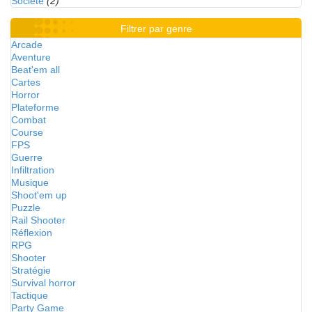
Société
(2)
Filtrer par genre
Arcade
Aventure
Beat'em all
Cartes
Horror
Plateforme
Combat
Course
FPS
Guerre
Infiltration
Musique
Shoot'em up
Puzzle
Rail Shooter
Réflexion
RPG
Shooter
Stratégie
Survival horror
Tactique
Party Game