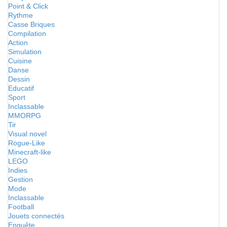
Point & Click
Rythme
Casse Briques
Compilation
Action
Simulation
Cuisine
Danse
Dessin
Educatif
Sport
Inclassable
MMORPG
Tir
Visual novel
Rogue-Like
Minecraft-like
LEGO
Indies
Gestion
Mode
Inclassable
Football
Jouets connectés
Enquête