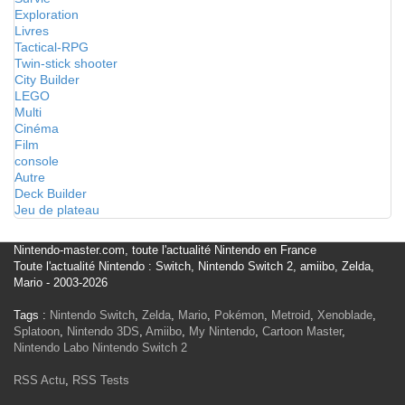
Exploration
Livres
Tactical-RPG
Twin-stick shooter
City Builder
LEGO
Multi
Cinéma
Film
console
Autre
Deck Builder
Jeu de plateau
Nintendo-master.com, toute l'actualité Nintendo en France
Toute l'actualité Nintendo : Switch, Nintendo Switch 2, amiibo, Zelda,
Mario - 2003-2026
Tags :
Nintendo Switch
,
Zelda
,
Mario
,
Pokémon
,
Metroid
,
Xenoblade
,
Splatoon
,
Nintendo 3DS
,
Amiibo
,
My Nintendo
,
Cartoon Master
,
Nintendo Labo
Nintendo Switch 2
RSS Actu
,
RSS Tests