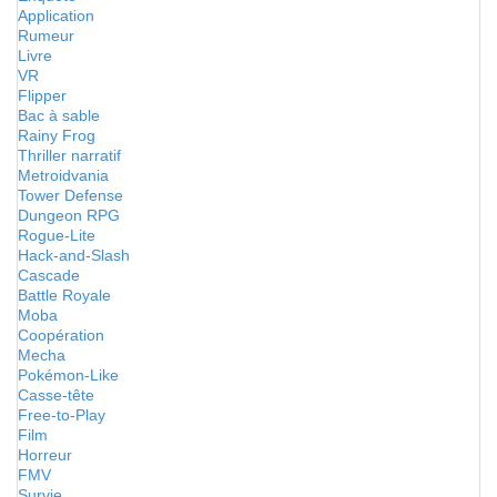
Application
Rumeur
Livre
VR
Flipper
Bac à sable
Rainy Frog
Thriller narratif
Metroidvania
Tower Defense
Dungeon RPG
Rogue-Lite
Hack-and-Slash
Cascade
Battle Royale
Moba
Coopération
Mecha
Pokémon-Like
Casse-tête
Free-to-Play
Film
Horreur
FMV
Survie