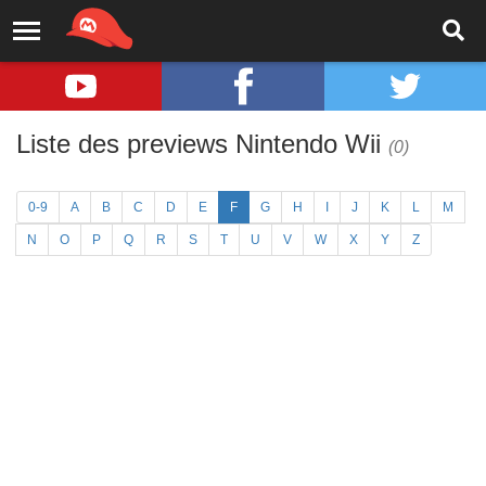
Liste des previews Nintendo Wii
(0)
0-9
A
B
C
D
E
F
G
H
I
J
K
L
M
N
O
P
Q
R
S
T
U
V
W
X
Y
Z