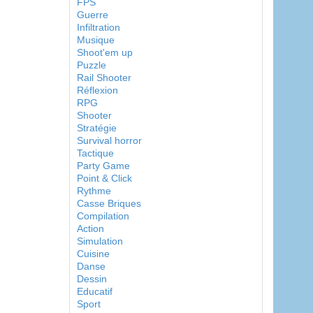
FPS
Guerre
Infiltration
Musique
Shoot'em up
Puzzle
Rail Shooter
Réflexion
RPG
Shooter
Stratégie
Survival horror
Tactique
Party Game
Point & Click
Rythme
Casse Briques
Compilation
Action
Simulation
Cuisine
Danse
Dessin
Educatif
Sport