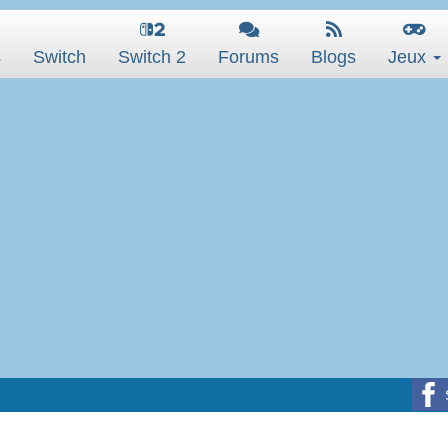
s
Switch
Switch 2
Forums
Blogs
Jeux