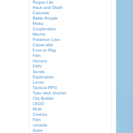
Rogue-Lite
Hack-and-Slash
Cascade
Battle Royale
Moba
Coopération
Mecha
Pokémon-Like
Casse-tête
Free-to-Play
Film
Horreur
FMV
Survie
Exploration
Livres
Tactical-RPG
Twin-stick shooter
City Builder
LEGO
Multi
Cinéma
Film
console
Autre