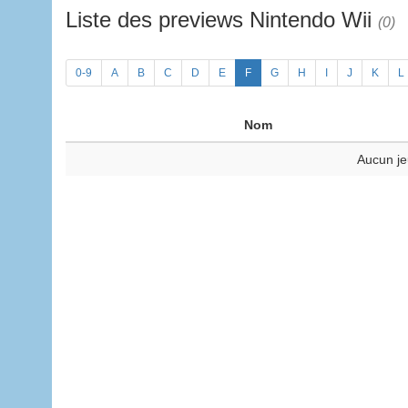
Liste des previews Nintendo Wii
(0)
0-9
A
B
C
D
E
F
G
H
I
J
K
L
Nom
Aucun je