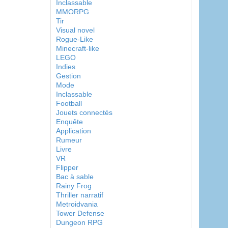
Inclassable
MMORPG
Tir
Visual novel
Rogue-Like
Minecraft-like
LEGO
Indies
Gestion
Mode
Inclassable
Football
Jouets connectés
Enquête
Application
Rumeur
Livre
VR
Flipper
Bac à sable
Rainy Frog
Thriller narratif
Metroidvania
Tower Defense
Dungeon RPG