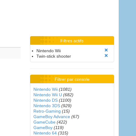
Filtres actifs
Nintendo Wii
Twin-stick shooter
Filtrer par console
Nintendo Wii
(1081)
Nintendo Wii U
(682)
Nintendo DS
(1100)
Nintendo 3DS
(929)
Retro-Gaming
(15)
GameBoy Advance
(67)
GameCube
(422)
GameBoy
(119)
Nintendo 64
(315)