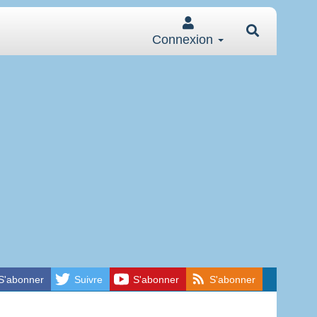
Connexion
S'abonner
Suivre
S'abonner
S'abonner