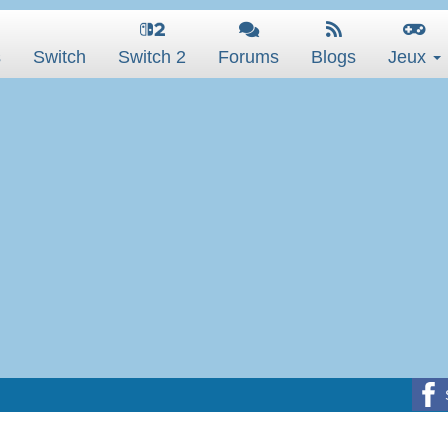
s
Switch
Switch 2
Forums
Blogs
Jeux