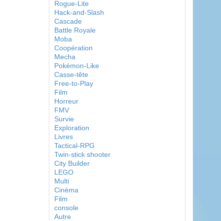
Rogue-Lite
Hack-and-Slash
Cascade
Battle Royale
Moba
Coopération
Mecha
Pokémon-Like
Casse-tête
Free-to-Play
Film
Horreur
FMV
Survie
Exploration
Livres
Tactical-RPG
Twin-stick shooter
City Builder
LEGO
Multi
Cinéma
Film
console
Autre