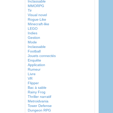
Inclassable
MMORPG
Tir
Visual novel
Rogue-Like
Minecraft-like
LEGO
Indies
Gestion
Mode
Inclassable
Football
Jouets connectés
Enquête
Application
Rumeur
Livre
VR
Flipper
Bac à sable
Rainy Frog
Thriller narratif
Metroidvania
Tower Defense
Dungeon RPG