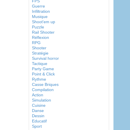
FPS
Guerre
Infiltration
Musique
Shoot'em up
Puzzle
Rail Shooter
Réflexion
RPG
Shooter
Stratégie
Survival horror
Tactique
Party Game
Point & Click
Rythme
Casse Briques
Compilation
Action
Simulation
Cuisine
Danse
Dessin
Educatif
Sport