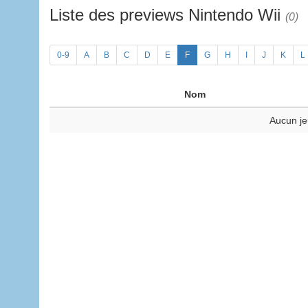
Liste des previews Nintendo Wii
(0)
0-9
A
B
C
D
E
F
G
H
I
J
K
L
Nom
Aucun je