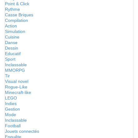
Point & Click
Rythme
Casse Briques
Compilation
Action
Simulation
Cuisine
Danse
Dessin
Educatif
Sport
Inclassable
MMORPG
Tir
Visual novel
Rogue-Like
Minecraft-like
LEGO
Indies
Gestion
Mode
Inclassable
Football
Jouets connectés
Enquête