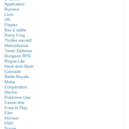
Application
Rumeur
Livre
VR
Flipper
Bac à sable
Rainy Frog
Thriller narratif
Metroidvania
Tower Defense
Dungeon RPG
Rogue-Lite
Hack-and-Slash
Cascade
Battle Royale
Moba
Coopération
Mecha
Pokémon-Like
Casse-tête
Free-to-Play
Film
Horreur
FMV
Survie