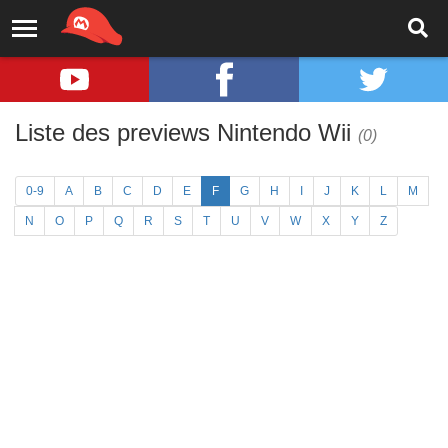
Liste des previews Nintendo Wii
(0)
0-9
A
B
C
D
E
F
G
H
I
J
K
L
M
N
O
P
Q
R
S
T
U
V
W
X
Y
Z