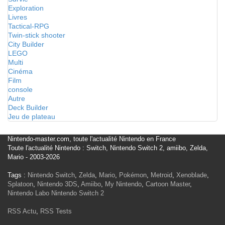
Exploration
Livres
Tactical-RPG
Twin-stick shooter
City Builder
LEGO
Multi
Cinéma
Film
console
Autre
Deck Builder
Jeu de plateau
Nintendo-master.com, toute l'actualité Nintendo en France
Toute l'actualité Nintendo : Switch, Nintendo Switch 2, amiibo, Zelda,
Mario - 2003-2026
Tags :
Nintendo Switch
,
Zelda
,
Mario
,
Pokémon
,
Metroid
,
Xenoblade
,
Splatoon
,
Nintendo 3DS
,
Amiibo
,
My Nintendo
,
Cartoon Master
,
Nintendo Labo
Nintendo Switch 2
RSS Actu
,
RSS Tests