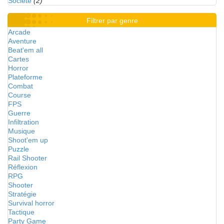
Société
(2)
Filtrer par genre
Arcade
Aventure
Beat'em all
Cartes
Horror
Plateforme
Combat
Course
FPS
Guerre
Infiltration
Musique
Shoot'em up
Puzzle
Rail Shooter
Réflexion
RPG
Shooter
Stratégie
Survival horror
Tactique
Party Game