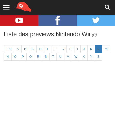
Liste des previews Nintendo Wii
(0)
0-9
A
B
C
D
E
F
G
H
I
J
K
L
M
N
O
P
Q
R
S
T
U
V
W
X
Y
Z