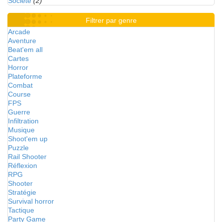
Société
(2)
Filtrer par genre
Arcade
Aventure
Beat'em all
Cartes
Horror
Plateforme
Combat
Course
FPS
Guerre
Infiltration
Musique
Shoot'em up
Puzzle
Rail Shooter
Réflexion
RPG
Shooter
Stratégie
Survival horror
Tactique
Party Game