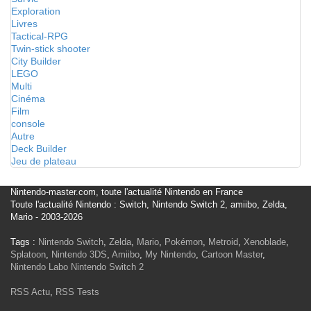
Exploration
Livres
Tactical-RPG
Twin-stick shooter
City Builder
LEGO
Multi
Cinéma
Film
console
Autre
Deck Builder
Jeu de plateau
Nintendo-master.com, toute l'actualité Nintendo en France
Toute l'actualité Nintendo : Switch, Nintendo Switch 2, amiibo, Zelda,
Mario - 2003-2026
Tags :
Nintendo Switch
,
Zelda
,
Mario
,
Pokémon
,
Metroid
,
Xenoblade
,
Splatoon
,
Nintendo 3DS
,
Amiibo
,
My Nintendo
,
Cartoon Master
,
Nintendo Labo
Nintendo Switch 2
RSS Actu
,
RSS Tests