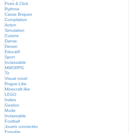
Point & Click
Rythme
Casse Briques
Compilation
Action
Simulation
Cuisine
Danse
Dessin
Educatif
Sport
Inclassable
MMORPG
Tir
Visual novel
Rogue-Like
Minecraft-like
LEGO
Indies
Gestion
Mode
Inclassable
Football
Jouets connectés
Enquête