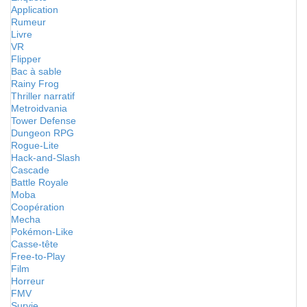
Application
Rumeur
Livre
VR
Flipper
Bac à sable
Rainy Frog
Thriller narratif
Metroidvania
Tower Defense
Dungeon RPG
Rogue-Lite
Hack-and-Slash
Cascade
Battle Royale
Moba
Coopération
Mecha
Pokémon-Like
Casse-tête
Free-to-Play
Film
Horreur
FMV
Survie