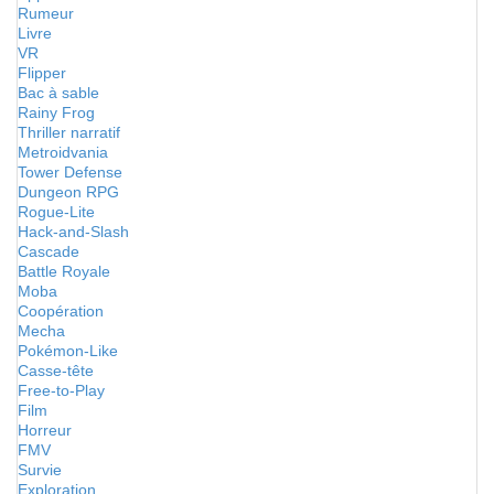
Rumeur
Livre
VR
Flipper
Bac à sable
Rainy Frog
Thriller narratif
Metroidvania
Tower Defense
Dungeon RPG
Rogue-Lite
Hack-and-Slash
Cascade
Battle Royale
Moba
Coopération
Mecha
Pokémon-Like
Casse-tête
Free-to-Play
Film
Horreur
FMV
Survie
Exploration