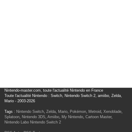
Nintendo-master.com, toute l'actualité Nintendo en France
Toute l'actualité Nintendo : Switch, Nintendo Switch 2, amiibo, Zelda,
Mario - 2003-2026
Tags :
Nintendo Switch
,
Zelda
,
Mario
,
Pokémon
,
Metroid
,
Xenoblade
,
Splatoon
,
Nintendo 3DS
,
Amiibo
,
My Nintendo
,
Cartoon Master
,
Nintendo Labo
Nintendo Switch 2