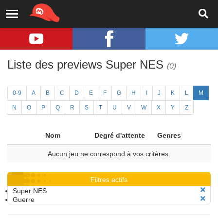
Liste des previews Super NES
(0)
0-9
A
B
C
D
E
F
G
H
I
J
K
L
M
N
O
P
Q
R
S
T
U
V
W
X
Y
Z
Nom
Degré d'attente
Genres
Aucun jeu ne correspond à vos critères.
Filtres actifs
Super NES
Guerre