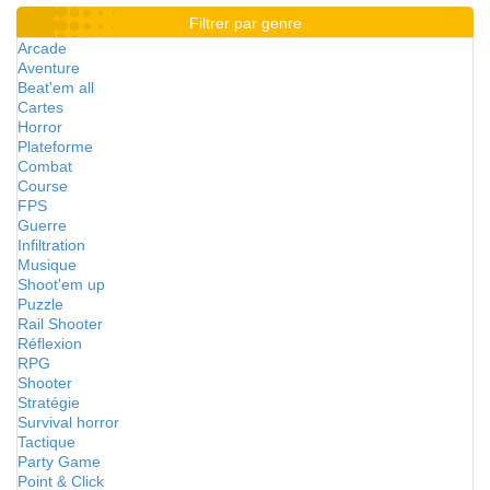
Filtrer par genre
Arcade
Aventure
Beat'em all
Cartes
Horror
Plateforme
Combat
Course
FPS
Guerre
Infiltration
Musique
Shoot'em up
Puzzle
Rail Shooter
Réflexion
RPG
Shooter
Stratégie
Survival horror
Tactique
Party Game
Point & Click