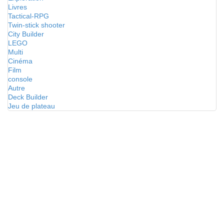
Livres
Tactical-RPG
Twin-stick shooter
City Builder
LEGO
Multi
Cinéma
Film
console
Autre
Deck Builder
Jeu de plateau