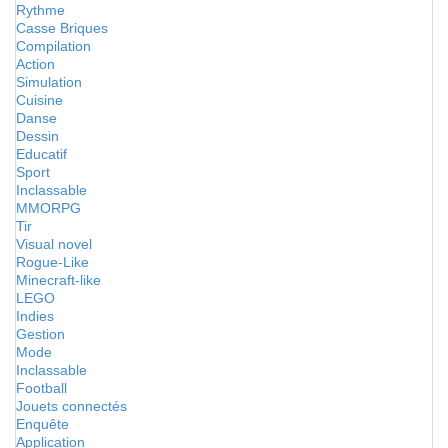
Rythme
Casse Briques
Compilation
Action
Simulation
Cuisine
Danse
Dessin
Educatif
Sport
Inclassable
MMORPG
Tir
Visual novel
Rogue-Like
Minecraft-like
LEGO
Indies
Gestion
Mode
Inclassable
Football
Jouets connectés
Enquête
Application