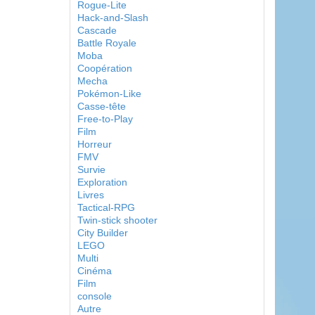
Rogue-Lite
Hack-and-Slash
Cascade
Battle Royale
Moba
Coopération
Mecha
Pokémon-Like
Casse-tête
Free-to-Play
Film
Horreur
FMV
Survie
Exploration
Livres
Tactical-RPG
Twin-stick shooter
City Builder
LEGO
Multi
Cinéma
Film
console
Autre