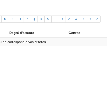
M
N
O
P
Q
R
S
T
U
V
W
X
Y
Z
Degré d'attente
Genres
u ne correspond à vos critères.