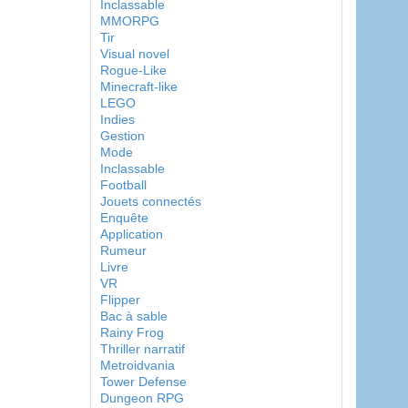
Inclassable
MMORPG
Tir
Visual novel
Rogue-Like
Minecraft-like
LEGO
Indies
Gestion
Mode
Inclassable
Football
Jouets connectés
Enquête
Application
Rumeur
Livre
VR
Flipper
Bac à sable
Rainy Frog
Thriller narratif
Metroidvania
Tower Defense
Dungeon RPG