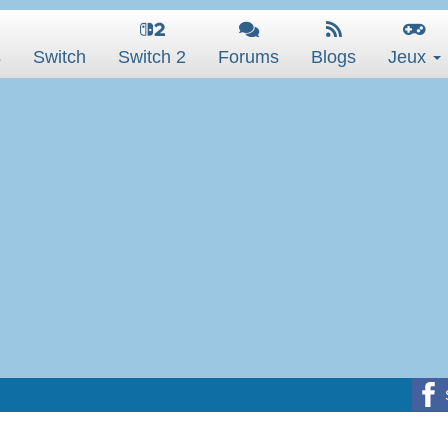
s
Switch
Switch 2
Forums
Blogs
Jeux