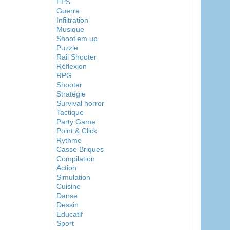
FPS
Guerre
Infiltration
Musique
Shoot'em up
Puzzle
Rail Shooter
Réflexion
RPG
Shooter
Stratégie
Survival horror
Tactique
Party Game
Point & Click
Rythme
Casse Briques
Compilation
Action
Simulation
Cuisine
Danse
Dessin
Educatif
Sport