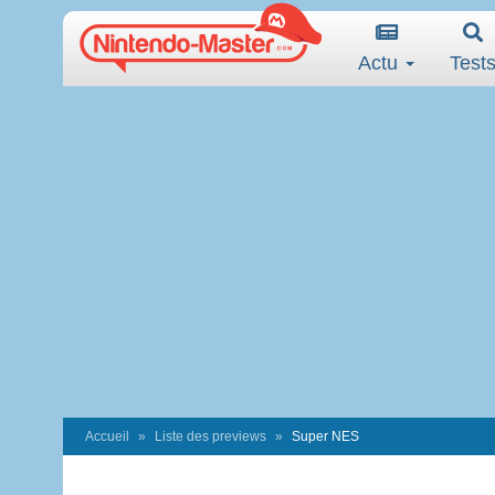
Actu
Test
Accueil
Liste des previews
Super NES