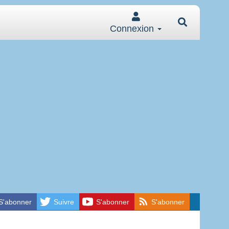
Connexion
S'abonner
Suivre
S'abonner
S'abonner