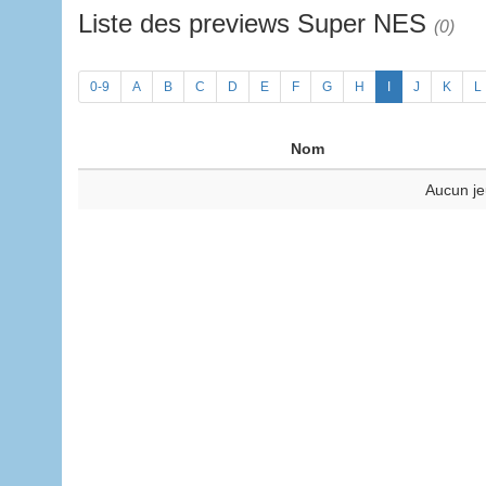
Liste des previews Super NES
(0)
0-9
A
B
C
D
E
F
G
H
I
J
K
L
Nom
Aucun je