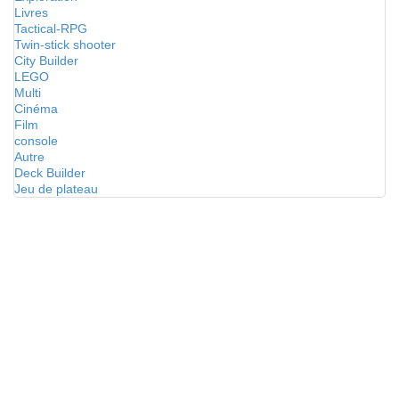
Livres
Tactical-RPG
Twin-stick shooter
City Builder
LEGO
Multi
Cinéma
Film
console
Autre
Deck Builder
Jeu de plateau