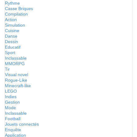
Rythme
Casse Briques
Compilation
Action
Simulation
Cuisine
Danse
Dessin
Educatif
Sport
Inclassable
MMORPG
Tir
Visual novel
Rogue-Like
Minecraft-like
LEGO
Indies
Gestion
Mode
Inclassable
Football
Jouets connectés
Enquête
Application