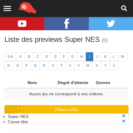
Liste des previews Super NES
(0)
0-9
A
B
C
D
E
F
G
H
I
J
K
L
M
N
O
P
Q
R
S
T
U
V
W
X
Y
Z
Nom
Degré d'attente
Genres
Aucun jeu ne correspond à vos critères.
Filtres actifs
Super NES
Casse-tête