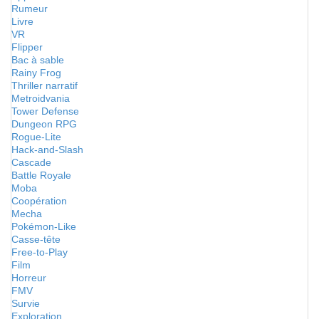
Rumeur
Livre
VR
Flipper
Bac à sable
Rainy Frog
Thriller narratif
Metroidvania
Tower Defense
Dungeon RPG
Rogue-Lite
Hack-and-Slash
Cascade
Battle Royale
Moba
Coopération
Mecha
Pokémon-Like
Casse-tête
Free-to-Play
Film
Horreur
FMV
Survie
Exploration