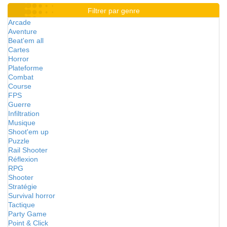
Filtrer par genre
Arcade
Aventure
Beat'em all
Cartes
Horror
Plateforme
Combat
Course
FPS
Guerre
Infiltration
Musique
Shoot'em up
Puzzle
Rail Shooter
Réflexion
RPG
Shooter
Stratégie
Survival horror
Tactique
Party Game
Point & Click