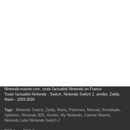
Nintendo-master.com, toute l'actualité Nintendo en France
Toute l'actualité Nintendo : Switch, Nintendo Switch 2, amiibo, Zelda,
Mario - 2003-2026
Tags :
Nintendo Switch
,
Zelda
,
Mario
,
Pokémon
,
Metroid
,
Xenoblade
,
Splatoon
,
Nintendo 3DS
,
Amiibo
,
My Nintendo
,
Cartoon Master
,
Nintendo Labo
Nintendo Switch 2