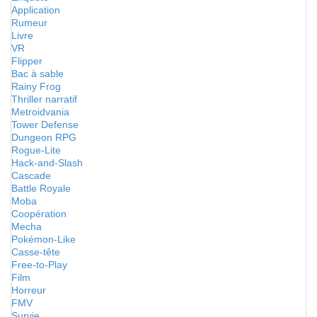
Application
Rumeur
Livre
VR
Flipper
Bac à sable
Rainy Frog
Thriller narratif
Metroidvania
Tower Defense
Dungeon RPG
Rogue-Lite
Hack-and-Slash
Cascade
Battle Royale
Moba
Coopération
Mecha
Pokémon-Like
Casse-tête
Free-to-Play
Film
Horreur
FMV
Survie