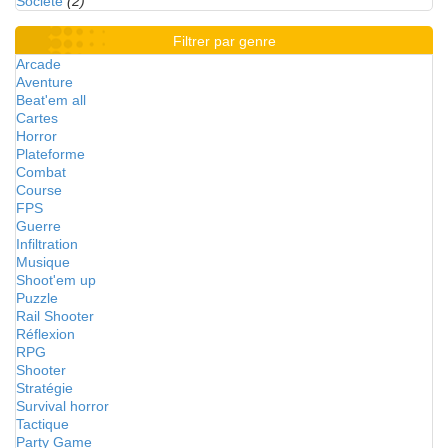
Société
(2)
Filtrer par genre
Arcade
Aventure
Beat'em all
Cartes
Horror
Plateforme
Combat
Course
FPS
Guerre
Infiltration
Musique
Shoot'em up
Puzzle
Rail Shooter
Réflexion
RPG
Shooter
Stratégie
Survival horror
Tactique
Party Game