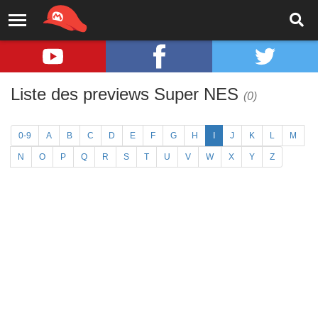
Liste des previews Super NES
(0)
0-9
A
B
C
D
E
F
G
H
I
J
K
L
M
N
O
P
Q
R
S
T
U
V
W
X
Y
Z