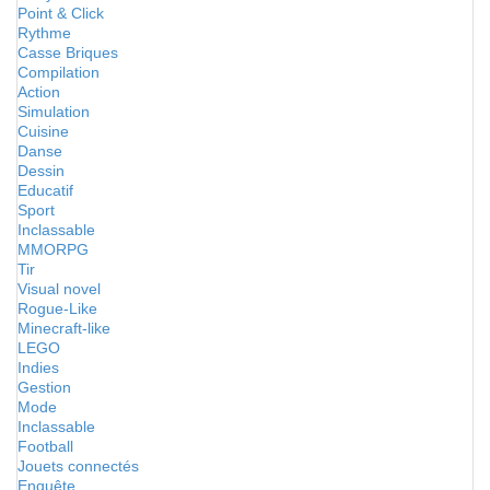
Point & Click
Rythme
Casse Briques
Compilation
Action
Simulation
Cuisine
Danse
Dessin
Educatif
Sport
Inclassable
MMORPG
Tir
Visual novel
Rogue-Like
Minecraft-like
LEGO
Indies
Gestion
Mode
Inclassable
Football
Jouets connectés
Enquête