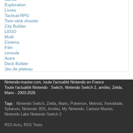
Exploration
Livres
Tactical-RPG
Twin-stick shooter
City Builder
LEGO
Multi
Cinéma
Film
console
Autre
Deck Builder
Jeu de plateau
Nintendo-master.com, toute l'actualité Nintendo en France
Toute l'actualité Nintendo : Switch, Nintendo Switch 2, amiibo, Zelda,
Mario - 2003-2026
Tags :
Nintendo Switch
,
Zelda
,
Mario
,
Pokémon
,
Metroid
,
Xenoblade
,
Splatoon
,
Nintendo 3DS
,
Amiibo
,
My Nintendo
,
Cartoon Master
,
Nintendo Labo
Nintendo Switch 2
RSS Actu
,
RSS Tests