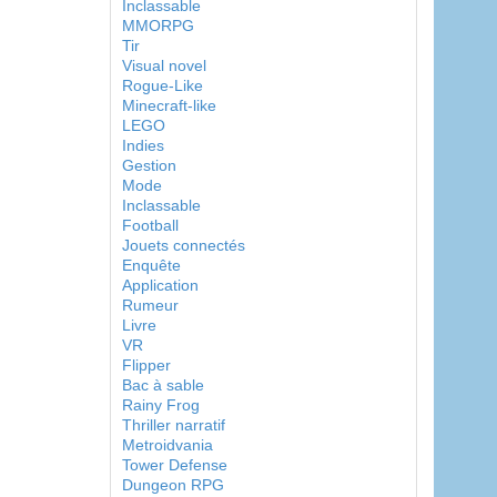
Inclassable
MMORPG
Tir
Visual novel
Rogue-Like
Minecraft-like
LEGO
Indies
Gestion
Mode
Inclassable
Football
Jouets connectés
Enquête
Application
Rumeur
Livre
VR
Flipper
Bac à sable
Rainy Frog
Thriller narratif
Metroidvania
Tower Defense
Dungeon RPG