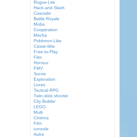
Rogue-Lite
Hack-and-Slash
Cascade
Battle Royale
Moba
Coopération
Mecha
Pokémon-Like
Casse-tête
Free-to-Play
Film
Horreur
FMV
Survie
Exploration
Livres
Tactical-RPG
Twin-stick shooter
City Builder
LEGO
Multi
Cinéma
Film
console
Autre