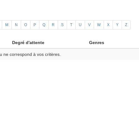
M
N
O
P
Q
R
S
T
U
V
W
X
Y
Z
Degré d'attente
Genres
u ne correspond à vos critères.