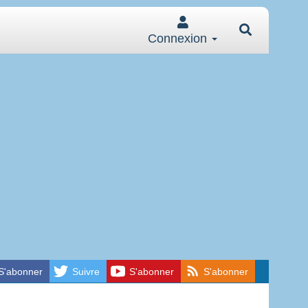
Connexion
S'abonner
Suivre
S'abonner
S'abonner