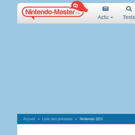
Actu
Test
Accueil
Liste des previews
Nintendo 3DS