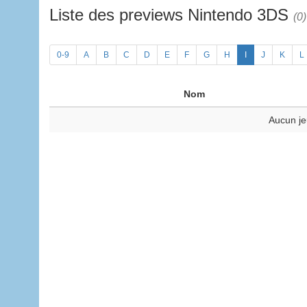
Liste des previews Nintendo 3DS
(0)
0-9
A
B
C
D
E
F
G
H
I
J
K
L
Nom
Aucun je