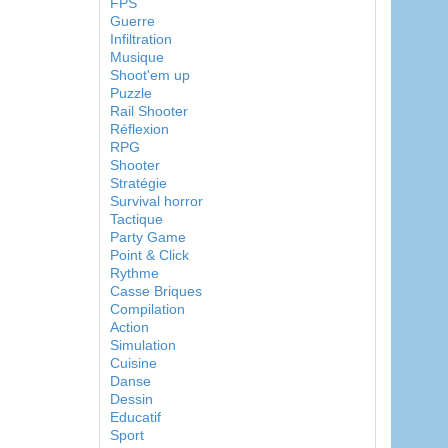
FPS
Guerre
Infiltration
Musique
Shoot'em up
Puzzle
Rail Shooter
Réflexion
RPG
Shooter
Stratégie
Survival horror
Tactique
Party Game
Point & Click
Rythme
Casse Briques
Compilation
Action
Simulation
Cuisine
Danse
Dessin
Educatif
Sport