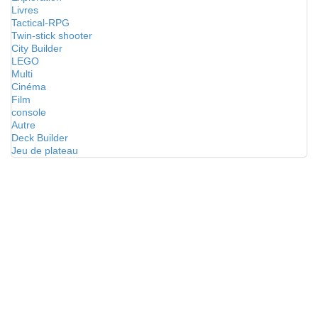
Livres
Tactical-RPG
Twin-stick shooter
City Builder
LEGO
Multi
Cinéma
Film
console
Autre
Deck Builder
Jeu de plateau