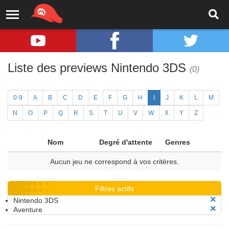
Liste des previews Nintendo 3DS
(0)
0-9
A
B
C
D
E
F
G
H
I
J
K
L
M
N
O
P
Q
R
S
T
U
V
W
X
Y
Z
Nom
Degré d'attente
Genres
Aucun jeu ne correspond à vos critères.
Filtres actifs
Nintendo 3DS
Aventure