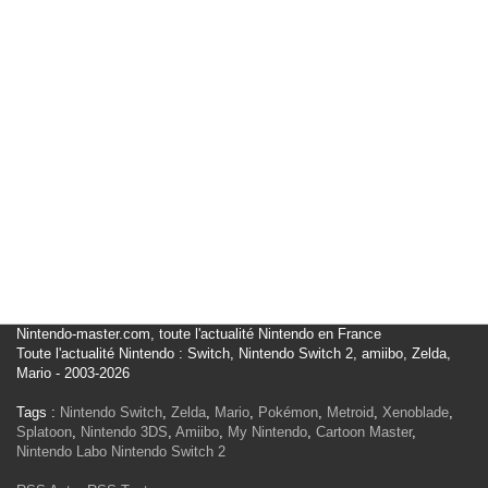
Nintendo-master.com, toute l'actualité Nintendo en France
Toute l'actualité Nintendo : Switch, Nintendo Switch 2, amiibo, Zelda,
Mario - 2003-2026
Tags :
Nintendo Switch
,
Zelda
,
Mario
,
Pokémon
,
Metroid
,
Xenoblade
,
Splatoon
,
Nintendo 3DS
,
Amiibo
,
My Nintendo
,
Cartoon Master
,
Nintendo Labo
Nintendo Switch 2