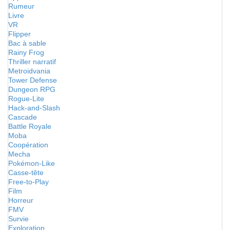
Rumeur
Livre
VR
Flipper
Bac à sable
Rainy Frog
Thriller narratif
Metroidvania
Tower Defense
Dungeon RPG
Rogue-Lite
Hack-and-Slash
Cascade
Battle Royale
Moba
Coopération
Mecha
Pokémon-Like
Casse-tête
Free-to-Play
Film
Horreur
FMV
Survie
Exploration