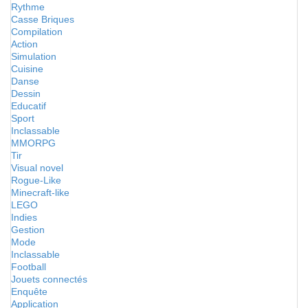
Rythme
Casse Briques
Compilation
Action
Simulation
Cuisine
Danse
Dessin
Educatif
Sport
Inclassable
MMORPG
Tir
Visual novel
Rogue-Like
Minecraft-like
LEGO
Indies
Gestion
Mode
Inclassable
Football
Jouets connectés
Enquête
Application