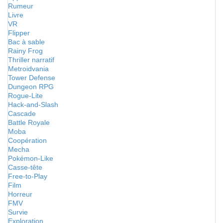
Rumeur
Livre
VR
Flipper
Bac à sable
Rainy Frog
Thriller narratif
Metroidvania
Tower Defense
Dungeon RPG
Rogue-Lite
Hack-and-Slash
Cascade
Battle Royale
Moba
Coopération
Mecha
Pokémon-Like
Casse-tête
Free-to-Play
Film
Horreur
FMV
Survie
Exploration