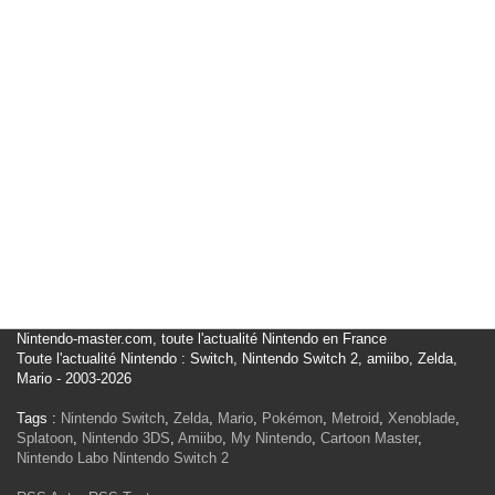
Nintendo-master.com, toute l'actualité Nintendo en France
Toute l'actualité Nintendo : Switch, Nintendo Switch 2, amiibo, Zelda,
Mario - 2003-2026
Tags :
Nintendo Switch
,
Zelda
,
Mario
,
Pokémon
,
Metroid
,
Xenoblade
,
Splatoon
,
Nintendo 3DS
,
Amiibo
,
My Nintendo
,
Cartoon Master
,
Nintendo Labo
Nintendo Switch 2