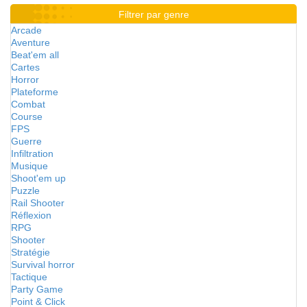
Filtrer par genre
Arcade
Aventure
Beat'em all
Cartes
Horror
Plateforme
Combat
Course
FPS
Guerre
Infiltration
Musique
Shoot'em up
Puzzle
Rail Shooter
Réflexion
RPG
Shooter
Stratégie
Survival horror
Tactique
Party Game
Point & Click