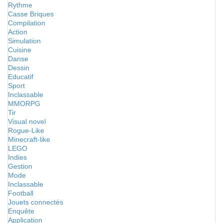
Rythme
Casse Briques
Compilation
Action
Simulation
Cuisine
Danse
Dessin
Educatif
Sport
Inclassable
MMORPG
Tir
Visual novel
Rogue-Like
Minecraft-like
LEGO
Indies
Gestion
Mode
Inclassable
Football
Jouets connectés
Enquête
Application