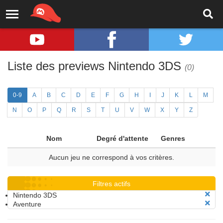
Liste des previews Nintendo 3DS
(0)
0-9
A
B
C
D
E
F
G
H
I
J
K
L
M
N
O
P
Q
R
S
T
U
V
W
X
Y
Z
Nom
Degré d'attente
Genres
Aucun jeu ne correspond à vos critères.
Filtres actifs
Nintendo 3DS
Aventure