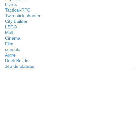
Livres
Tactical-RPG
Twin-stick shooter
City Builder
LEGO
Multi
Cinéma
Film
console
Autre
Deck Builder
Jeu de plateau