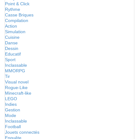
Point & Click
Rythme
Casse Briques
Compilation
Action
Simulation
Cuisine
Danse
Dessin
Educatif
Sport
Inclassable
MMORPG
Tir
Visual novel
Rogue-Like
Minecraft-like
LEGO
Indies
Gestion
Mode
Inclassable
Football
Jouets connectés
Enquête