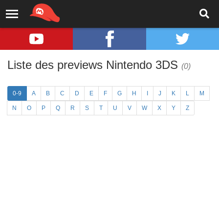
Liste des previews Nintendo 3DS
(0)
0-9
A
B
C
D
E
F
G
H
I
J
K
L
M
N
O
P
Q
R
S
T
U
V
W
X
Y
Z