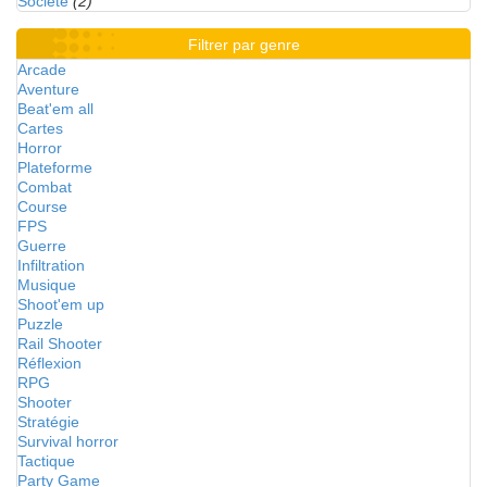
Société
(2)
Filtrer par genre
Arcade
Aventure
Beat'em all
Cartes
Horror
Plateforme
Combat
Course
FPS
Guerre
Infiltration
Musique
Shoot'em up
Puzzle
Rail Shooter
Réflexion
RPG
Shooter
Stratégie
Survival horror
Tactique
Party Game