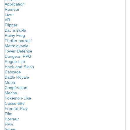
Application
Rumeur
Livre
VR
Flipper
Bac à sable
Rainy Frog
Thriller narratif
Metroidvania
Tower Defense
Dungeon RPG
Rogue-Lite
Hack-and-Slash
Cascade
Battle Royale
Moba
Coopération
Mecha
Pokémon-Like
Casse-tête
Free-to-Play
Film
Horreur
FMV
Survie