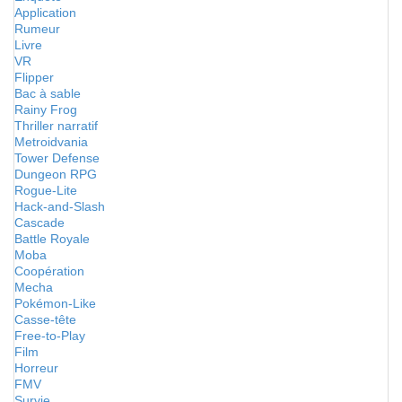
Application
Rumeur
Livre
VR
Flipper
Bac à sable
Rainy Frog
Thriller narratif
Metroidvania
Tower Defense
Dungeon RPG
Rogue-Lite
Hack-and-Slash
Cascade
Battle Royale
Moba
Coopération
Mecha
Pokémon-Like
Casse-tête
Free-to-Play
Film
Horreur
FMV
Survie