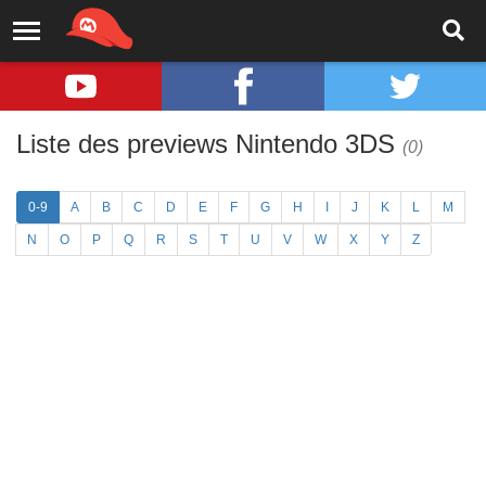
Liste des previews Nintendo 3DS
(0)
0-9
A
B
C
D
E
F
G
H
I
J
K
L
M
N
O
P
Q
R
S
T
U
V
W
X
Y
Z