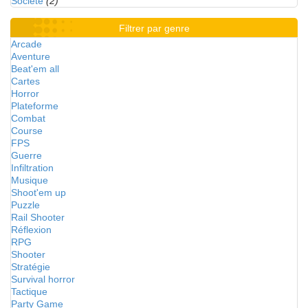
Société
(2)
Filtrer par genre
Arcade
Aventure
Beat'em all
Cartes
Horror
Plateforme
Combat
Course
FPS
Guerre
Infiltration
Musique
Shoot'em up
Puzzle
Rail Shooter
Réflexion
RPG
Shooter
Stratégie
Survival horror
Tactique
Party Game