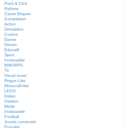
Point & Click
Rythme
Casse Briques
Compilation
Action
Simulation
Cuisine
Danse
Dessin
Educatif
Sport
Inclassable
MMORPG
Tir
Visual novel
Rogue-Like
Minecraft-like
LEGO
Indies
Gestion
Mode
Inclassable
Football
Jouets connectés
Enquête