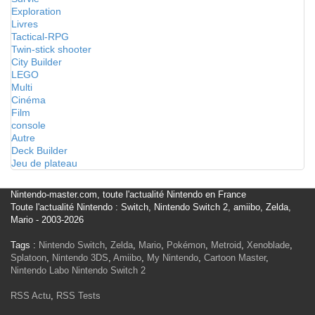
Exploration
Livres
Tactical-RPG
Twin-stick shooter
City Builder
LEGO
Multi
Cinéma
Film
console
Autre
Deck Builder
Jeu de plateau
Nintendo-master.com, toute l'actualité Nintendo en France
Toute l'actualité Nintendo : Switch, Nintendo Switch 2, amiibo, Zelda,
Mario - 2003-2026
Tags :
Nintendo Switch
,
Zelda
,
Mario
,
Pokémon
,
Metroid
,
Xenoblade
,
Splatoon
,
Nintendo 3DS
,
Amiibo
,
My Nintendo
,
Cartoon Master
,
Nintendo Labo
Nintendo Switch 2
RSS Actu
,
RSS Tests