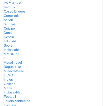
Point & Click
Rythme
Casse Briques
Compilation
Action
Simulation
Cuisine
Danse
Dessin
Educatif
Sport
Inclassable
MMORPG
Tir
Visual novel
Rogue-Like
Minecraft-like
LEGO
Indies
Gestion
Mode
Inclassable
Football
Jouets connectés
Enquête