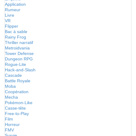
Application
Rumeur
Livre
VR
Flipper
Bac à sable
Rainy Frog
Thriller narratif
Metroidvania
Tower Defense
Dungeon RPG
Rogue-Lite
Hack-and-Slash
Cascade
Battle Royale
Moba
Coopération
Mecha
Pokémon-Like
Casse-tête
Free-to-Play
Film
Horreur
FMV
Survie