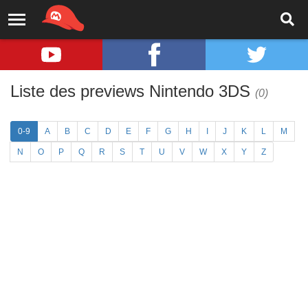
Liste des previews Nintendo 3DS
(0)
0-9
A
B
C
D
E
F
G
H
I
J
K
L
M
N
O
P
Q
R
S
T
U
V
W
X
Y
Z