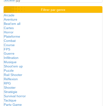
Société
(2)
Filtrer par genre
Arcade
Aventure
Beat'em all
Cartes
Horror
Plateforme
Combat
Course
FPS
Guerre
Infiltration
Musique
Shoot'em up
Puzzle
Rail Shooter
Réflexion
RPG
Shooter
Stratégie
Survival horror
Tactique
Party Game