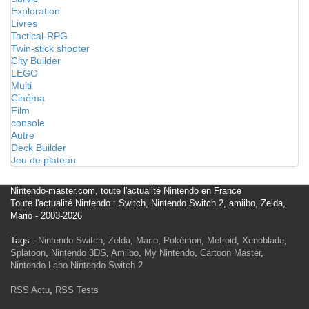
Exploration
Livres
Tactical-RPG
Twin-stick shooter
City Builder
LEGO
Multi
Cinéma
Film
console
Autre
Deck Builder
Jeu de plateau
Nintendo-master.com, toute l'actualité Nintendo en France
Toute l'actualité Nintendo : Switch, Nintendo Switch 2, amiibo, Zelda,
Mario - 2003-2026
Tags :
Nintendo Switch
,
Zelda
,
Mario
,
Pokémon
,
Metroid
,
Xenoblade
,
Splatoon
,
Nintendo 3DS
,
Amiibo
,
My Nintendo
,
Cartoon Master
,
Nintendo Labo
Nintendo Switch 2
RSS Actu
,
RSS Tests