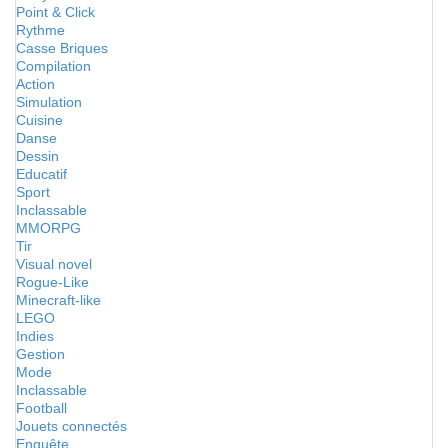
Point & Click
Rythme
Casse Briques
Compilation
Action
Simulation
Cuisine
Danse
Dessin
Educatif
Sport
Inclassable
MMORPG
Tir
Visual novel
Rogue-Like
Minecraft-like
LEGO
Indies
Gestion
Mode
Inclassable
Football
Jouets connectés
Enquête