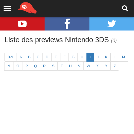
Liste des previews Nintendo 3DS
(0)
0-9
A
B
C
D
E
F
G
H
I
J
K
L
M
N
O
P
Q
R
S
T
U
V
W
X
Y
Z