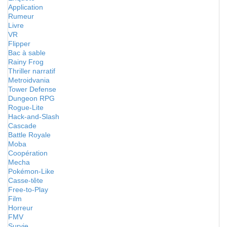
Application
Rumeur
Livre
VR
Flipper
Bac à sable
Rainy Frog
Thriller narratif
Metroidvania
Tower Defense
Dungeon RPG
Rogue-Lite
Hack-and-Slash
Cascade
Battle Royale
Moba
Coopération
Mecha
Pokémon-Like
Casse-tête
Free-to-Play
Film
Horreur
FMV
Survie