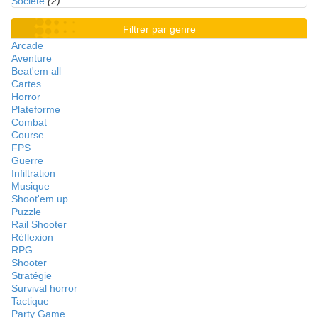
Société
(2)
Filtrer par genre
Arcade
Aventure
Beat'em all
Cartes
Horror
Plateforme
Combat
Course
FPS
Guerre
Infiltration
Musique
Shoot'em up
Puzzle
Rail Shooter
Réflexion
RPG
Shooter
Stratégie
Survival horror
Tactique
Party Game