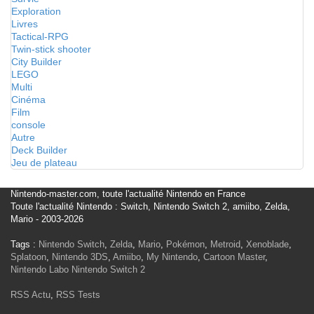
Exploration
Livres
Tactical-RPG
Twin-stick shooter
City Builder
LEGO
Multi
Cinéma
Film
console
Autre
Deck Builder
Jeu de plateau
Nintendo-master.com, toute l'actualité Nintendo en France
Toute l'actualité Nintendo : Switch, Nintendo Switch 2, amiibo, Zelda,
Mario - 2003-2026
Tags :
Nintendo Switch
,
Zelda
,
Mario
,
Pokémon
,
Metroid
,
Xenoblade
,
Splatoon
,
Nintendo 3DS
,
Amiibo
,
My Nintendo
,
Cartoon Master
,
Nintendo Labo
Nintendo Switch 2
RSS Actu
,
RSS Tests