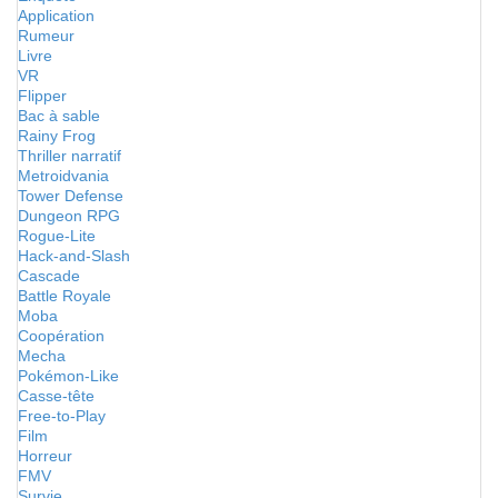
Application
Rumeur
Livre
VR
Flipper
Bac à sable
Rainy Frog
Thriller narratif
Metroidvania
Tower Defense
Dungeon RPG
Rogue-Lite
Hack-and-Slash
Cascade
Battle Royale
Moba
Coopération
Mecha
Pokémon-Like
Casse-tête
Free-to-Play
Film
Horreur
FMV
Survie