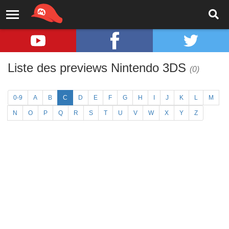
Liste des previews Nintendo 3DS
(0)
0-9
A
B
C
D
E
F
G
H
I
J
K
L
M
N
O
P
Q
R
S
T
U
V
W
X
Y
Z