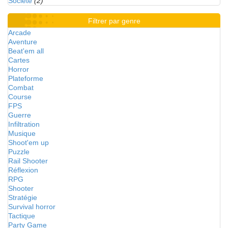
Société
(2)
Filtrer par genre
Arcade
Aventure
Beat'em all
Cartes
Horror
Plateforme
Combat
Course
FPS
Guerre
Infiltration
Musique
Shoot'em up
Puzzle
Rail Shooter
Réflexion
RPG
Shooter
Stratégie
Survival horror
Tactique
Party Game