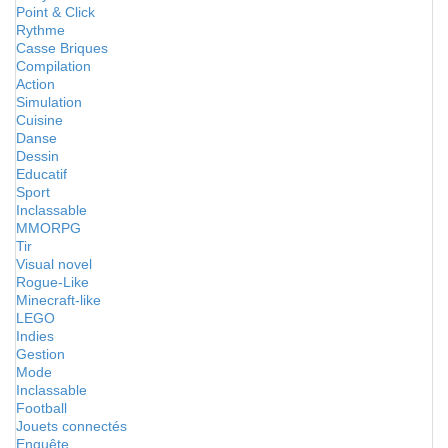
Point & Click
Rythme
Casse Briques
Compilation
Action
Simulation
Cuisine
Danse
Dessin
Educatif
Sport
Inclassable
MMORPG
Tir
Visual novel
Rogue-Like
Minecraft-like
LEGO
Indies
Gestion
Mode
Inclassable
Football
Jouets connectés
Enquête