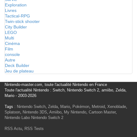
Exploration
Livres
Tactical-RPG
Twin-stick shooter
City Builder
LEGO
Multi
Cinéma
Film
console
Autre
Deck Builder
Jeu de plateau
Nintendo-master.com, toute l'actualité Nintendo en France
Toute l'actualité Nintendo : Switch, Nintendo Switch 2, amiibo, Zelda,
Mario - 2003-2026
Tags :
Nintendo Switch
,
Zelda
,
Mario
,
Pokémon
,
Metroid
,
Xenoblade
,
Splatoon
,
Nintendo 3DS
,
Amiibo
,
My Nintendo
,
Cartoon Master
,
Nintendo Labo
Nintendo Switch 2
RSS Actu
,
RSS Tests