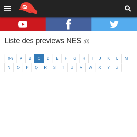
Liste des previews NES
(0)
0-9
A
B
C
D
E
F
G
H
I
J
K
L
M
N
O
P
Q
R
S
T
U
V
W
X
Y
Z