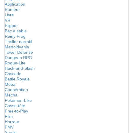
Application
Rumeur
Livre
VR
Flipper
Bac à sable
Rainy Frog
Thriller narratif
Metroidvania
Tower Defense
Dungeon RPG
Rogue-Lite
Hack-and-Slash
Cascade
Battle Royale
Moba
Coopération
Mecha
Pokémon-Like
Casse-tête
Free-to-Play
Film
Horreur
FMV
Survie