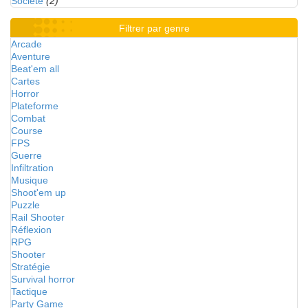
Société
(2)
Filtrer par genre
Arcade
Aventure
Beat'em all
Cartes
Horror
Plateforme
Combat
Course
FPS
Guerre
Infiltration
Musique
Shoot'em up
Puzzle
Rail Shooter
Réflexion
RPG
Shooter
Stratégie
Survival horror
Tactique
Party Game