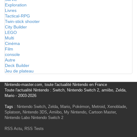
Exploration
Livres
Tactical-RPG
Twin-stick shooter
City Builder
LEGO
Multi
Cinéma
Film
console
Autre
Deck Builder
Jeu de plateau
Nintendo-master.com, toute l'actualité Nintendo en France
Toute l'actualité Nintendo : Switch, Nintendo Switch 2, amiibo, Zelda,
Mario - 2003-2026
Tags :
Nintendo Switch
,
Zelda
,
Mario
,
Pokémon
,
Metroid
,
Xenoblade
,
Splatoon
,
Nintendo 3DS
,
Amiibo
,
My Nintendo
,
Cartoon Master
,
Nintendo Labo
Nintendo Switch 2
RSS Actu
,
RSS Tests