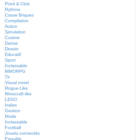
Point & Click
Rythme
Casse Briques
Compilation
Action
Simulation
Cuisine
Danse
Dessin
Educatif
Sport
Inclassable
MMORPG
Tir
Visual novel
Rogue-Like
Minecraft-like
LEGO
Indies
Gestion
Mode
Inclassable
Football
Jouets connectés
Enquête