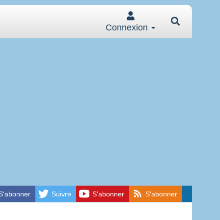
Connexion
S'abonner
Suivre
S'abonner
S'abonner