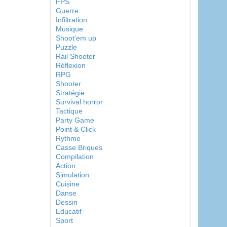
FPS
Guerre
Infiltration
Musique
Shoot'em up
Puzzle
Rail Shooter
Réflexion
RPG
Shooter
Stratégie
Survival horror
Tactique
Party Game
Point & Click
Rythme
Casse Briques
Compilation
Action
Simulation
Cuisine
Danse
Dessin
Educatif
Sport