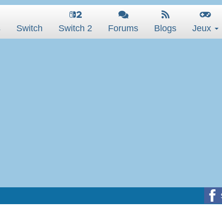
s
Switch
Switch 2
Forums
Blogs
Jeux