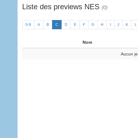
Liste des previews NES
(0)
0-9
A
B
C
D
E
F
G
H
I
J
K
L
Nom
Aucun je