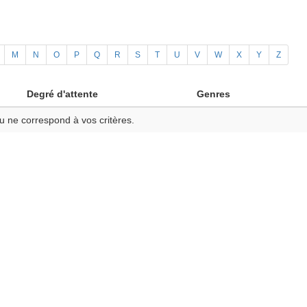
M
N
O
P
Q
R
S
T
U
V
W
X
Y
Z
Degré d'attente
Genres
u ne correspond à vos critères.