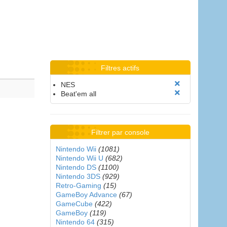
Filtres actifs
NES
Beat'em all
Filtrer par console
Nintendo Wii
(1081)
Nintendo Wii U
(682)
Nintendo DS
(1100)
Nintendo 3DS
(929)
Retro-Gaming
(15)
GameBoy Advance
(67)
GameCube
(422)
GameBoy
(119)
Nintendo 64
(315)