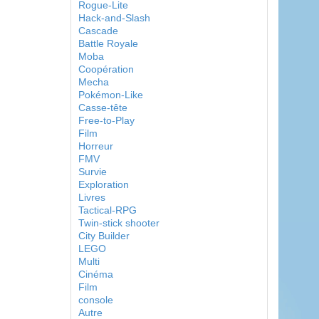
Rogue-Lite
Hack-and-Slash
Cascade
Battle Royale
Moba
Coopération
Mecha
Pokémon-Like
Casse-tête
Free-to-Play
Film
Horreur
FMV
Survie
Exploration
Livres
Tactical-RPG
Twin-stick shooter
City Builder
LEGO
Multi
Cinéma
Film
console
Autre