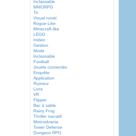
Inclassable
MMORPG
Tir
Visual novel
Rogue-Like
Minecraft-like
LEGO
Indies
Gestion
Mode
Inclassable
Football
Jouets connectés
Enquête
Application
Rumeur
Livre
VR
Flipper
Bac à sable
Rainy Frog
Thriller narratif
Metroidvania
Tower Defense
Dungeon RPG