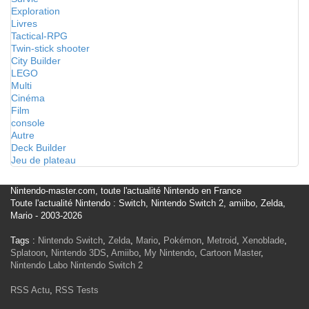
Exploration
Livres
Tactical-RPG
Twin-stick shooter
City Builder
LEGO
Multi
Cinéma
Film
console
Autre
Deck Builder
Jeu de plateau
Nintendo-master.com, toute l'actualité Nintendo en France
Toute l'actualité Nintendo : Switch, Nintendo Switch 2, amiibo, Zelda,
Mario - 2003-2026
Tags :
Nintendo Switch
,
Zelda
,
Mario
,
Pokémon
,
Metroid
,
Xenoblade
,
Splatoon
,
Nintendo 3DS
,
Amiibo
,
My Nintendo
,
Cartoon Master
,
Nintendo Labo
Nintendo Switch 2
RSS Actu
,
RSS Tests