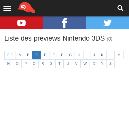
Liste des previews Nintendo 3DS
(0)
0-9
A
B
C
D
E
F
G
H
I
J
K
L
M
N
O
P
Q
R
S
T
U
V
W
X
Y
Z