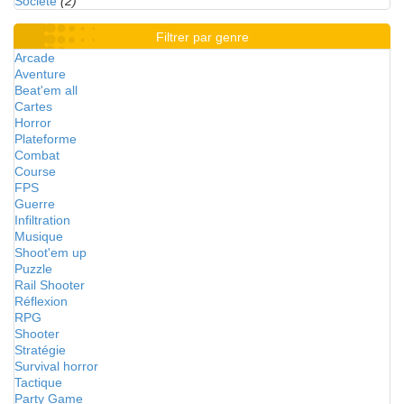
Société
(2)
Filtrer par genre
Arcade
Aventure
Beat'em all
Cartes
Horror
Plateforme
Combat
Course
FPS
Guerre
Infiltration
Musique
Shoot'em up
Puzzle
Rail Shooter
Réflexion
RPG
Shooter
Stratégie
Survival horror
Tactique
Party Game