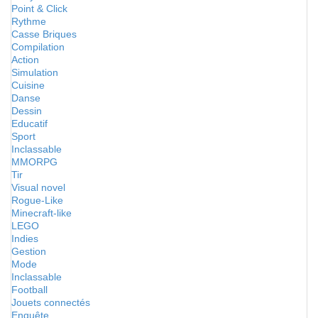
Point & Click
Rythme
Casse Briques
Compilation
Action
Simulation
Cuisine
Danse
Dessin
Educatif
Sport
Inclassable
MMORPG
Tir
Visual novel
Rogue-Like
Minecraft-like
LEGO
Indies
Gestion
Mode
Inclassable
Football
Jouets connectés
Enquête