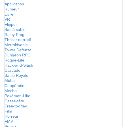
Application
Rumeur
Livre
VR
Flipper
Bac à sable
Rainy Frog
Thriller narratif
Metroidvania
Tower Defense
Dungeon RPG
Rogue-Lite
Hack-and-Slash
Cascade
Battle Royale
Moba
Coopération
Mecha
Pokémon-Like
Casse-tête
Free-to-Play
Film
Horreur
FMV
Survie