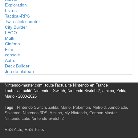
Exploration
Livres
Tactical-RPG
Twin-stick shooter
City Builder
LEGO
Multi
Cinéma
Film
console
Autre
Deck Builder
Jeu de plateau
Nintendo-master.com, toute l'actualité Nintendo en France
Toute l'actualité Nintendo : Switch, Nintendo Switch 2, amiibo, Zelda,
Mario - 2003-2026
Tags :
Nintendo Switch
,
Zelda
,
Mario
,
Pokémon
,
Metroid
,
Xenoblade
,
Splatoon
,
Nintendo 3DS
,
Amiibo
,
My Nintendo
,
Cartoon Master
,
Nintendo Labo
Nintendo Switch 2
RSS Actu
,
RSS Tests