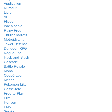
Application
Rumeur
Livre
VR
Flipper
Bac à sable
Rainy Frog
Thriller narratif
Metroidvania
Tower Defense
Dungeon RPG
Rogue-Lite
Hack-and-Slash
Cascade
Battle Royale
Moba
Coopération
Mecha
Pokémon-Like
Casse-tête
Free-to-Play
Film
Horreur
FMV
Survie