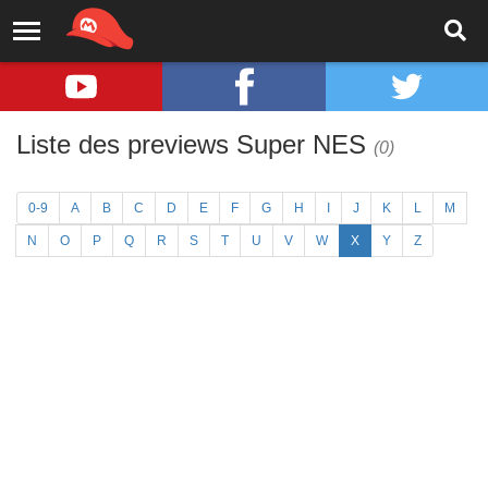
Liste des previews Super NES
(0)
0-9
A
B
C
D
E
F
G
H
I
J
K
L
M
N
O
P
Q
R
S
T
U
V
W
X
Y
Z