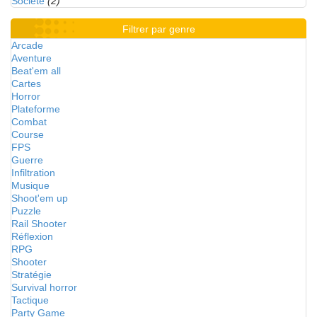
Société
(2)
Filtrer par genre
Arcade
Aventure
Beat'em all
Cartes
Horror
Plateforme
Combat
Course
FPS
Guerre
Infiltration
Musique
Shoot'em up
Puzzle
Rail Shooter
Réflexion
RPG
Shooter
Stratégie
Survival horror
Tactique
Party Game