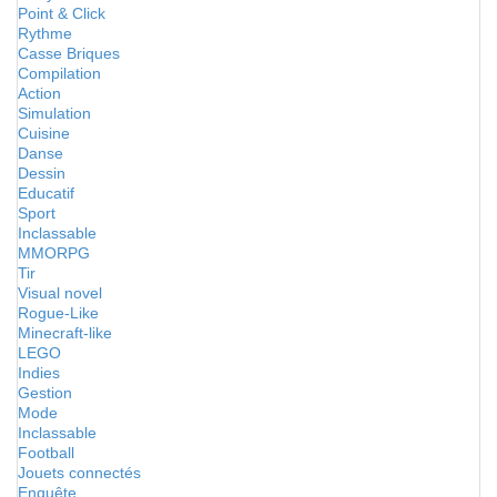
Point & Click
Rythme
Casse Briques
Compilation
Action
Simulation
Cuisine
Danse
Dessin
Educatif
Sport
Inclassable
MMORPG
Tir
Visual novel
Rogue-Like
Minecraft-like
LEGO
Indies
Gestion
Mode
Inclassable
Football
Jouets connectés
Enquête