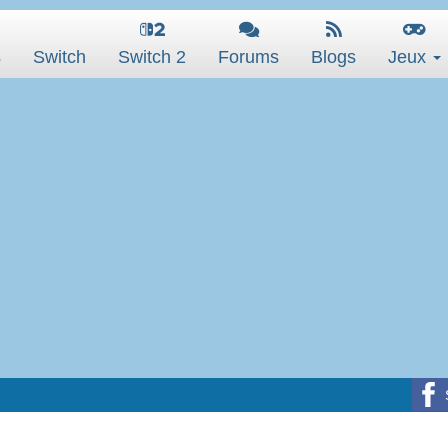
s
Switch
Switch 2
Forums
Blogs
Jeux