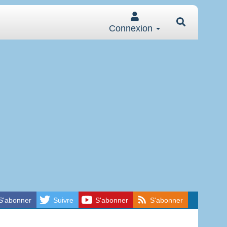
Connexion
S'abonner
Suivre
S'abonner
S'abonner