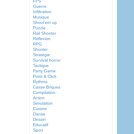
FPS
Guerre
Infiltration
Musique
Shoot'em up
Puzzle
Rail Shooter
Réflexion
RPG
Shooter
Stratégie
Survival horror
Tactique
Party Game
Point & Click
Rythme
Casse Briques
Compilation
Action
Simulation
Cuisine
Danse
Dessin
Educatif
Sport