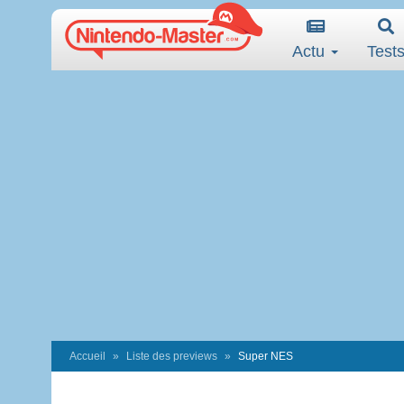
Actu
Test
Accueil
Liste des previews
Super NES