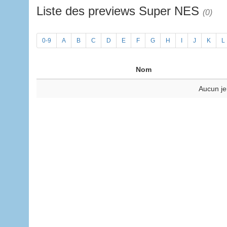
Liste des previews Super NES
(0)
0-9
A
B
C
D
E
F
G
H
I
J
K
L
Nom
Aucun je