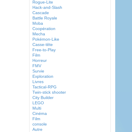
Rogue-Lite
Hack-and-Slash
Cascade
Battle Royale
Moba
Coopération
Mecha
Pokémon-Like
Casse-tête
Free-to-Play
Film
Horreur
FMV
Survie
Exploration
Livres
Tactical-RPG
Twin-stick shooter
City Builder
LEGO
Multi
Cinéma
Film
console
Autre