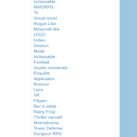
Inclassable
MMORPG
Tir
Visual novel
Rogue-Like
Minecraft-like
LEGO
Indies
Gestion
Mode
Inclassable
Football
Jouets connectés
Enquête
Application
Rumeur
Livre
VR
Flipper
Bac à sable
Rainy Frog
Thriller narratif
Metroidvania
Tower Defense
Dungeon RPG