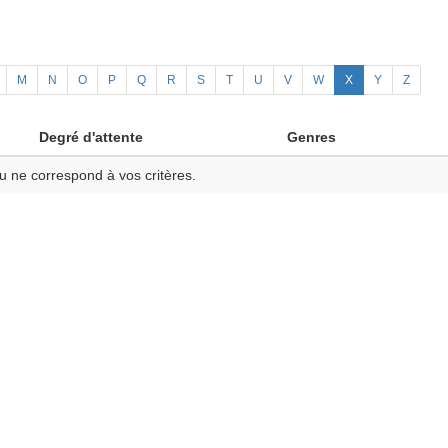
M
N
O
P
Q
R
S
T
U
V
W
X
Y
Z
Degré d'attente
Genres
u ne correspond à vos critères.