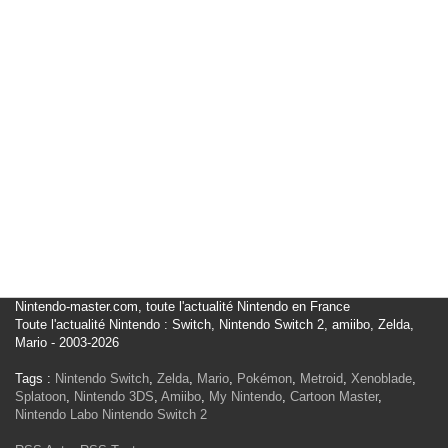
Nintendo-master.com, toute l'actualité Nintendo en France
Toute l'actualité Nintendo : Switch, Nintendo Switch 2, amiibo, Zelda,
Mario - 2003-2026
Tags :
Nintendo Switch
,
Zelda
,
Mario
,
Pokémon
,
Metroid
,
Xenoblade
,
Splatoon
,
Nintendo 3DS
,
Amiibo
,
My Nintendo
,
Cartoon Master
,
Nintendo Labo
Nintendo Switch 2