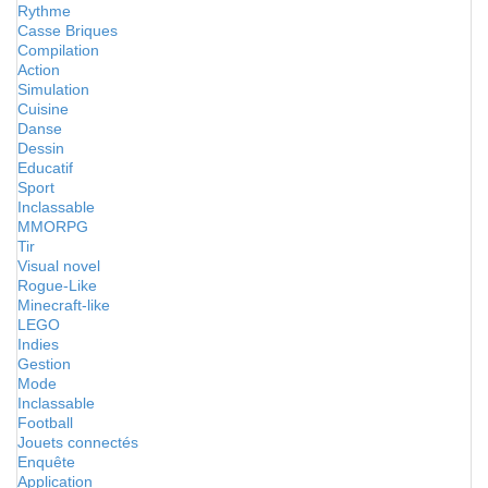
Rythme
Casse Briques
Compilation
Action
Simulation
Cuisine
Danse
Dessin
Educatif
Sport
Inclassable
MMORPG
Tir
Visual novel
Rogue-Like
Minecraft-like
LEGO
Indies
Gestion
Mode
Inclassable
Football
Jouets connectés
Enquête
Application