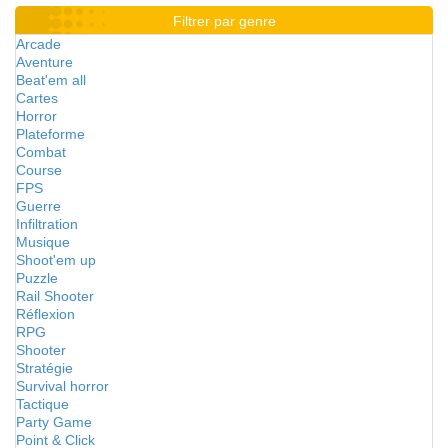
Filtrer par genre
Arcade
Aventure
Beat'em all
Cartes
Horror
Plateforme
Combat
Course
FPS
Guerre
Infiltration
Musique
Shoot'em up
Puzzle
Rail Shooter
Réflexion
RPG
Shooter
Stratégie
Survival horror
Tactique
Party Game
Point & Click