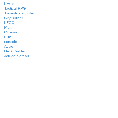
Livres
Tactical-RPG
Twin-stick shooter
City Builder
LEGO
Multi
Cinéma
Film
console
Autre
Deck Builder
Jeu de plateau