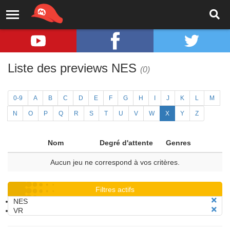
Liste des previews NES
(0)
0-9
A
B
C
D
E
F
G
H
I
J
K
L
M
N
O
P
Q
R
S
T
U
V
W
X
Y
Z
Nom
Degré d'attente
Genres
Aucun jeu ne correspond à vos critères.
Filtres actifs
NES
VR