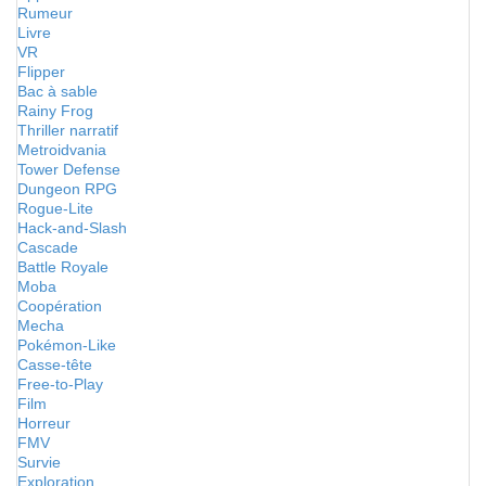
Rumeur
Livre
VR
Flipper
Bac à sable
Rainy Frog
Thriller narratif
Metroidvania
Tower Defense
Dungeon RPG
Rogue-Lite
Hack-and-Slash
Cascade
Battle Royale
Moba
Coopération
Mecha
Pokémon-Like
Casse-tête
Free-to-Play
Film
Horreur
FMV
Survie
Exploration