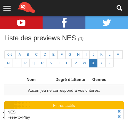
Liste des previews NES
(0)
0-9
A
B
C
D
E
F
G
H
I
J
K
L
M
N
O
P
Q
R
S
T
U
V
W
X
Y
Z
Nom
Degré d'attente
Genres
Aucun jeu ne correspond à vos critères.
Filtres actifs
NES
Free-to-Play