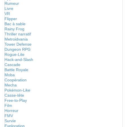
Rumeur
Livre
VR
Flipper
Bac à sable
Rainy Frog
Thriller narratif
Metroidvania
Tower Defense
Dungeon RPG
Rogue-Lite
Hack-and-Slash
Cascade
Battle Royale
Moba
Coopération
Mecha
Pokémon-Like
Casse-tête
Free-to-Play
Film
Horreur
FMV
Survie
Exploration