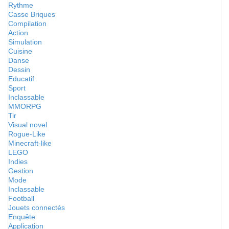
Rythme
Casse Briques
Compilation
Action
Simulation
Cuisine
Danse
Dessin
Educatif
Sport
Inclassable
MMORPG
Tir
Visual novel
Rogue-Like
Minecraft-like
LEGO
Indies
Gestion
Mode
Inclassable
Football
Jouets connectés
Enquête
Application