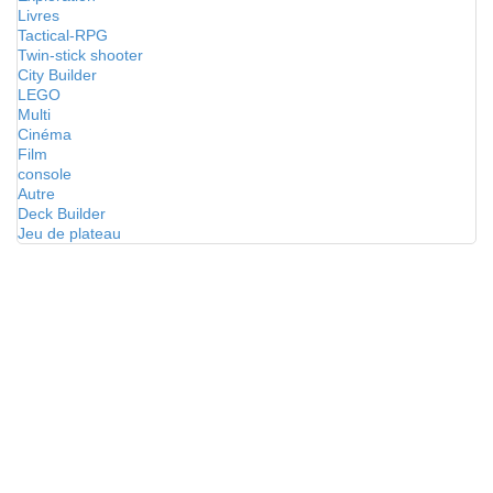
Livres
Tactical-RPG
Twin-stick shooter
City Builder
LEGO
Multi
Cinéma
Film
console
Autre
Deck Builder
Jeu de plateau