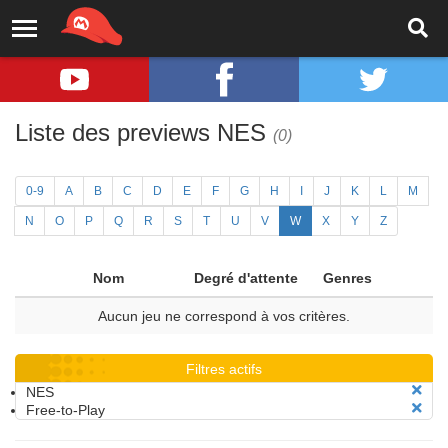
Liste des previews NES
(0)
0-9
A
B
C
D
E
F
G
H
I
J
K
L
M
N
O
P
Q
R
S
T
U
V
W
X
Y
Z
Nom
Degré d'attente
Genres
Aucun jeu ne correspond à vos critères.
Filtres actifs
NES
Free-to-Play