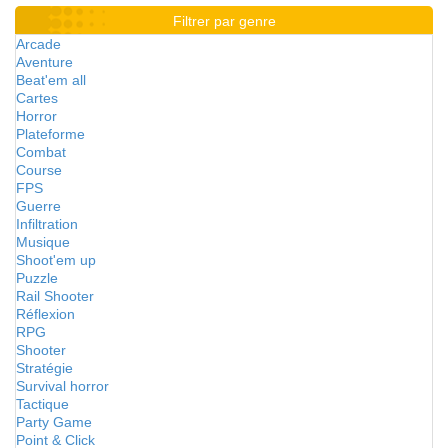
Filtrer par genre
Arcade
Aventure
Beat'em all
Cartes
Horror
Plateforme
Combat
Course
FPS
Guerre
Infiltration
Musique
Shoot'em up
Puzzle
Rail Shooter
Réflexion
RPG
Shooter
Stratégie
Survival horror
Tactique
Party Game
Point & Click