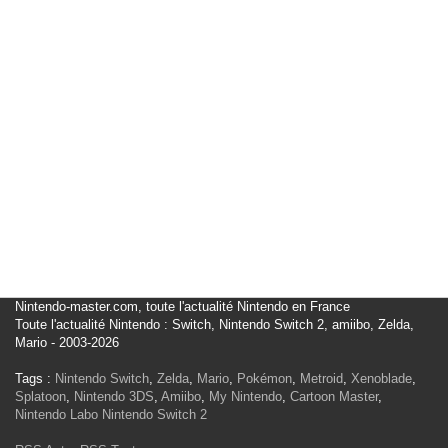
Nintendo-master.com, toute l'actualité Nintendo en France
Toute l'actualité Nintendo : Switch, Nintendo Switch 2, amiibo, Zelda,
Mario - 2003-2026
Tags :
Nintendo Switch
,
Zelda
,
Mario
,
Pokémon
,
Metroid
,
Xenoblade
,
Splatoon
,
Nintendo 3DS
,
Amiibo
,
My Nintendo
,
Cartoon Master
,
Nintendo Labo
Nintendo Switch 2