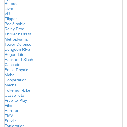
Rumeur
Livre
VR
Flipper
Bac à sable
Rainy Frog
Thriller narratif
Metroidvania
Tower Defense
Dungeon RPG
Rogue-Lite
Hack-and-Slash
Cascade
Battle Royale
Moba
Coopération
Mecha
Pokémon-Like
Casse-tête
Free-to-Play
Film
Horreur
FMV
Survie
Exploration