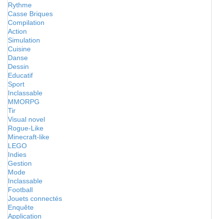
Rythme
Casse Briques
Compilation
Action
Simulation
Cuisine
Danse
Dessin
Educatif
Sport
Inclassable
MMORPG
Tir
Visual novel
Rogue-Like
Minecraft-like
LEGO
Indies
Gestion
Mode
Inclassable
Football
Jouets connectés
Enquête
Application