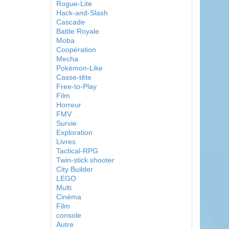
Rogue-Lite
Hack-and-Slash
Cascade
Battle Royale
Moba
Coopération
Mecha
Pokémon-Like
Casse-tête
Free-to-Play
Film
Horreur
FMV
Survie
Exploration
Livres
Tactical-RPG
Twin-stick shooter
City Builder
LEGO
Multi
Cinéma
Film
console
Autre