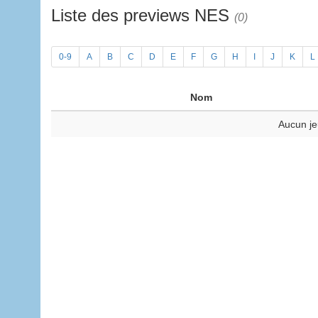
Liste des previews NES
(0)
0-9
A
B
C
D
E
F
G
H
I
J
K
L
Nom
Aucun je