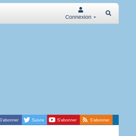
Connexion
S'abonner
Suivre
S'abonner
S'abonner