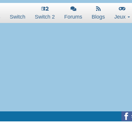
s
Switch
Switch 2
Forums
Blogs
Jeux