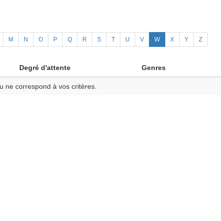
M
N
O
P
Q
R
S
T
U
V
W
X
Y
Z
Degré d'attente
Genres
u ne correspond à vos critères.