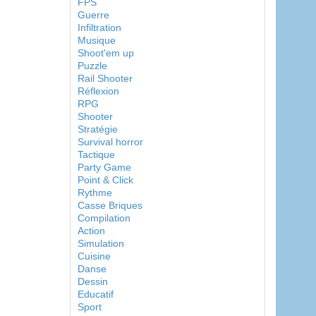
FPS
Guerre
Infiltration
Musique
Shoot'em up
Puzzle
Rail Shooter
Réflexion
RPG
Shooter
Stratégie
Survival horror
Tactique
Party Game
Point & Click
Rythme
Casse Briques
Compilation
Action
Simulation
Cuisine
Danse
Dessin
Educatif
Sport