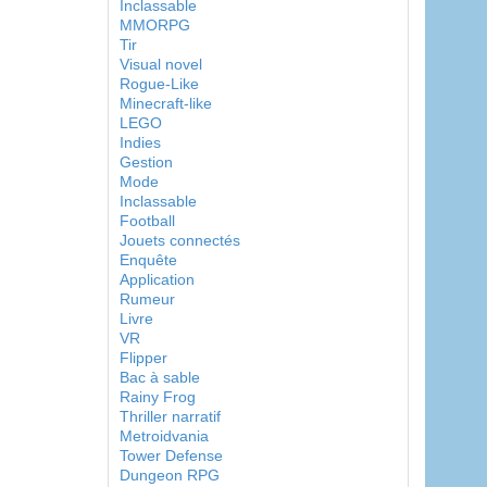
Inclassable
MMORPG
Tir
Visual novel
Rogue-Like
Minecraft-like
LEGO
Indies
Gestion
Mode
Inclassable
Football
Jouets connectés
Enquête
Application
Rumeur
Livre
VR
Flipper
Bac à sable
Rainy Frog
Thriller narratif
Metroidvania
Tower Defense
Dungeon RPG