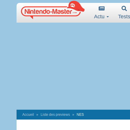
Actu
Test
Accueil
Liste des previews
NES