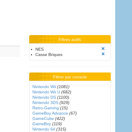
Filtres actifs
NES
Casse Briques
Filtrer par console
Nintendo Wii
(1081)
Nintendo Wii U
(682)
Nintendo DS
(1100)
Nintendo 3DS
(929)
Retro-Gaming
(15)
GameBoy Advance
(67)
GameCube
(422)
GameBoy
(119)
Nintendo 64
(315)