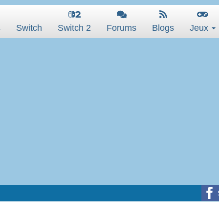
s
Switch
Switch 2
Forums
Blogs
Jeux