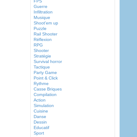
FPS
Guerre
Infiltration
Musique
Shoot'em up
Puzzle
Rail Shooter
Réflexion
RPG
Shooter
Stratégie
Survival horror
Tactique
Party Game
Point & Click
Rythme
Casse Briques
Compilation
Action
Simulation
Cuisine
Danse
Dessin
Educatif
Sport