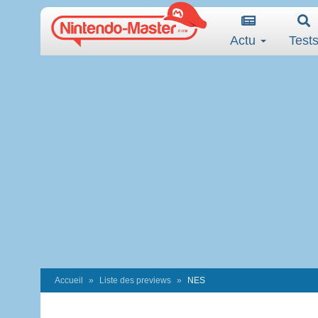
Actu
Test
Accueil
Liste des previews
NES