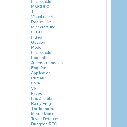
Inclassable
MMORPG
Tir
Visual novel
Rogue-Like
Minecraft-like
LEGO
Indies
Gestion
Mode
Inclassable
Football
Jouets connectés
Enquête
Application
Rumeur
Livre
VR
Flipper
Bac à sable
Rainy Frog
Thriller narratif
Metroidvania
Tower Defense
Dungeon RPG