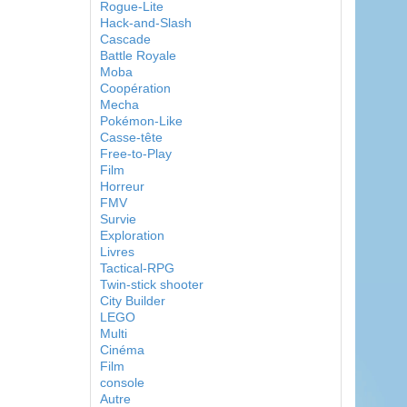
Rogue-Lite
Hack-and-Slash
Cascade
Battle Royale
Moba
Coopération
Mecha
Pokémon-Like
Casse-tête
Free-to-Play
Film
Horreur
FMV
Survie
Exploration
Livres
Tactical-RPG
Twin-stick shooter
City Builder
LEGO
Multi
Cinéma
Film
console
Autre