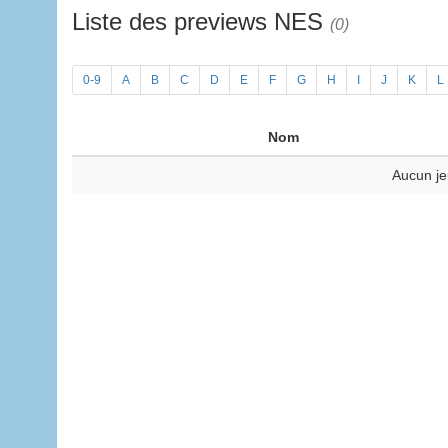
Liste des previews NES
(0)
0-9
A
B
C
D
E
F
G
H
I
J
K
L
Nom
Aucun je