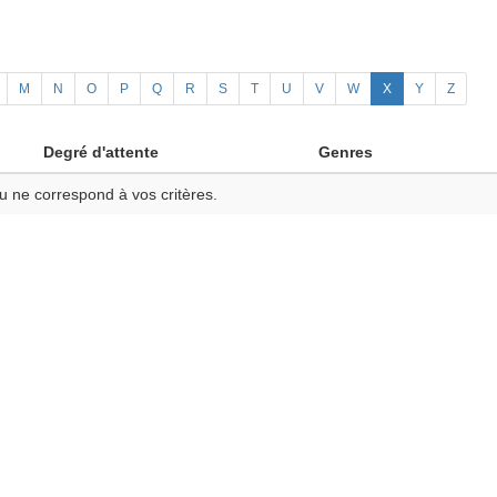
M
N
O
P
Q
R
S
T
U
V
W
X
Y
Z
Degré d'attente
Genres
u ne correspond à vos critères.