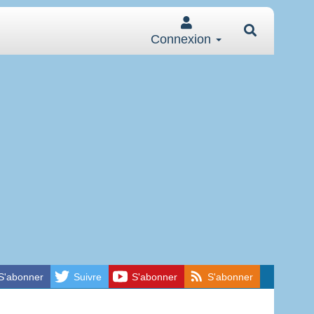
Connexion
S'abonner
Suivre
S'abonner
S'abonner