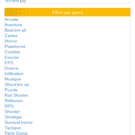
Société
(2)
Filtrer par genre
Arcade
Aventure
Beat'em all
Cartes
Horror
Plateforme
Combat
Course
FPS
Guerre
Infiltration
Musique
Shoot'em up
Puzzle
Rail Shooter
Réflexion
RPG
Shooter
Stratégie
Survival horror
Tactique
Party Game