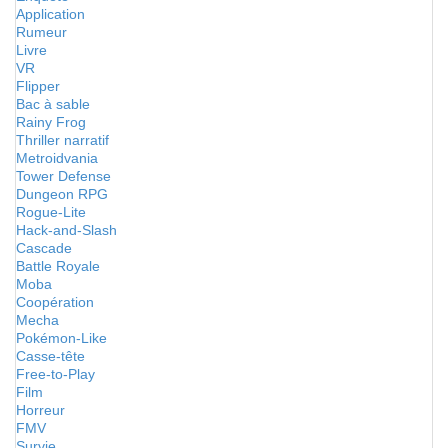
Application
Rumeur
Livre
VR
Flipper
Bac à sable
Rainy Frog
Thriller narratif
Metroidvania
Tower Defense
Dungeon RPG
Rogue-Lite
Hack-and-Slash
Cascade
Battle Royale
Moba
Coopération
Mecha
Pokémon-Like
Casse-tête
Free-to-Play
Film
Horreur
FMV
Survie