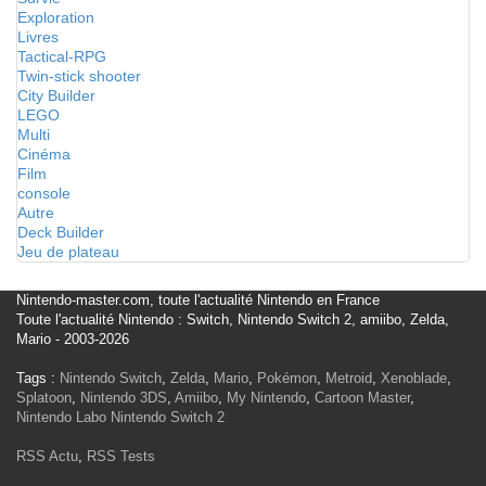
Exploration
Livres
Tactical-RPG
Twin-stick shooter
City Builder
LEGO
Multi
Cinéma
Film
console
Autre
Deck Builder
Jeu de plateau
Nintendo-master.com, toute l'actualité Nintendo en France
Toute l'actualité Nintendo : Switch, Nintendo Switch 2, amiibo, Zelda,
Mario - 2003-2026
Tags :
Nintendo Switch
,
Zelda
,
Mario
,
Pokémon
,
Metroid
,
Xenoblade
,
Splatoon
,
Nintendo 3DS
,
Amiibo
,
My Nintendo
,
Cartoon Master
,
Nintendo Labo
Nintendo Switch 2
RSS Actu
,
RSS Tests