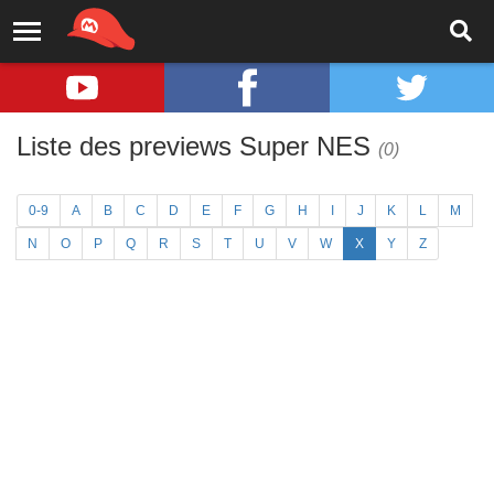
Liste des previews Super NES
(0)
0-9
A
B
C
D
E
F
G
H
I
J
K
L
M
N
O
P
Q
R
S
T
U
V
W
X
Y
Z