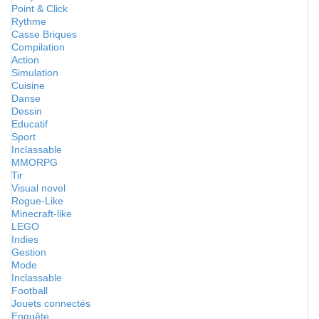
Point & Click
Rythme
Casse Briques
Compilation
Action
Simulation
Cuisine
Danse
Dessin
Educatif
Sport
Inclassable
MMORPG
Tir
Visual novel
Rogue-Like
Minecraft-like
LEGO
Indies
Gestion
Mode
Inclassable
Football
Jouets connectés
Enquête