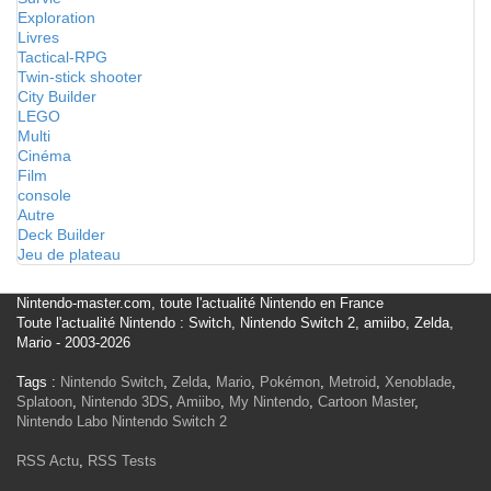
Exploration
Livres
Tactical-RPG
Twin-stick shooter
City Builder
LEGO
Multi
Cinéma
Film
console
Autre
Deck Builder
Jeu de plateau
Nintendo-master.com, toute l'actualité Nintendo en France
Toute l'actualité Nintendo : Switch, Nintendo Switch 2, amiibo, Zelda,
Mario - 2003-2026
Tags :
Nintendo Switch
,
Zelda
,
Mario
,
Pokémon
,
Metroid
,
Xenoblade
,
Splatoon
,
Nintendo 3DS
,
Amiibo
,
My Nintendo
,
Cartoon Master
,
Nintendo Labo
Nintendo Switch 2
RSS Actu
,
RSS Tests