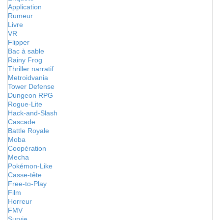
Application
Rumeur
Livre
VR
Flipper
Bac à sable
Rainy Frog
Thriller narratif
Metroidvania
Tower Defense
Dungeon RPG
Rogue-Lite
Hack-and-Slash
Cascade
Battle Royale
Moba
Coopération
Mecha
Pokémon-Like
Casse-tête
Free-to-Play
Film
Horreur
FMV
Survie