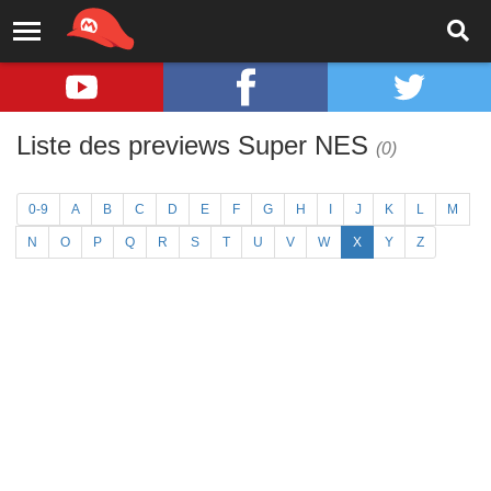
Liste des previews Super NES
(0)
0-9
A
B
C
D
E
F
G
H
I
J
K
L
M
N
O
P
Q
R
S
T
U
V
W
X
Y
Z