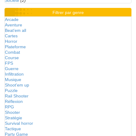
Société
(2)
Filtrer par genre
Arcade
Aventure
Beat'em all
Cartes
Horror
Plateforme
Combat
Course
FPS
Guerre
Infiltration
Musique
Shoot'em up
Puzzle
Rail Shooter
Réflexion
RPG
Shooter
Stratégie
Survival horror
Tactique
Party Game