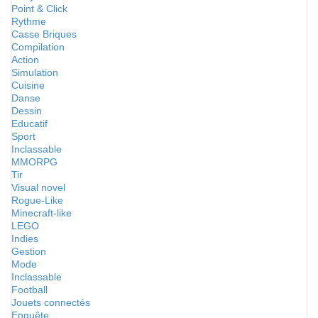
Point & Click
Rythme
Casse Briques
Compilation
Action
Simulation
Cuisine
Danse
Dessin
Educatif
Sport
Inclassable
MMORPG
Tir
Visual novel
Rogue-Like
Minecraft-like
LEGO
Indies
Gestion
Mode
Inclassable
Football
Jouets connectés
Enquête