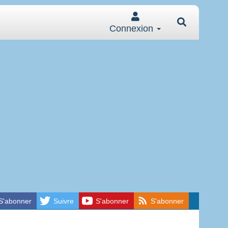
Connexion
S'abonner
Suivre
S'abonner
S'abonner