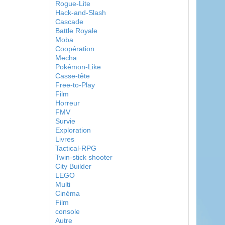
Rogue-Lite
Hack-and-Slash
Cascade
Battle Royale
Moba
Coopération
Mecha
Pokémon-Like
Casse-tête
Free-to-Play
Film
Horreur
FMV
Survie
Exploration
Livres
Tactical-RPG
Twin-stick shooter
City Builder
LEGO
Multi
Cinéma
Film
console
Autre