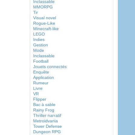
Inclassable
MMORPG
Tir
Visual novel
Rogue-Like
Minecraft-like
LEGO
Indies
Gestion
Mode
Inclassable
Football
Jouets connectés
Enquête
Application
Rumeur
Livre
VR
Flipper
Bac à sable
Rainy Frog
Thriller narratif
Metroidvania
Tower Defense
Dungeon RPG