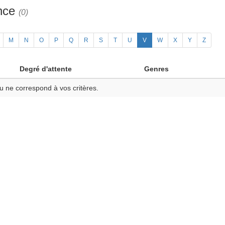
ance
(0)
M
N
O
P
Q
R
S
T
U
V
W
X
Y
Z
Degré d'attente
Genres
u ne correspond à vos critères.