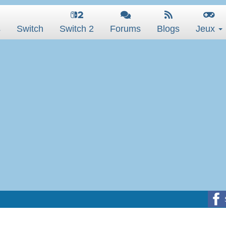
s
Switch
Switch 2
Forums
Blogs
Jeux