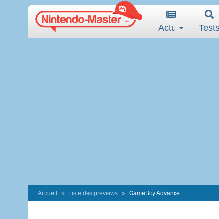
Actu
Test
Accueil
Liste des previews
GameBoy Advance