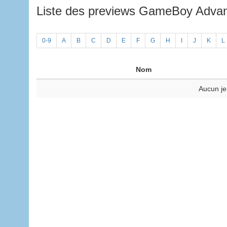
Liste des previews GameBoy Adv
0-9
A
B
C
D
E
F
G
H
I
J
K
L
Nom
Aucun je