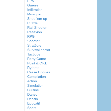
FPS
Guerre
Infiltration
Musique
Shoot'em up
Puzzle
Rail Shooter
Réflexion
RPG
Shooter
Stratégie
Survival horror
Tactique
Party Game
Point & Click
Rythme
Casse Briques
Compilation
Action
Simulation
Cuisine
Danse
Dessin
Educatif
Sport