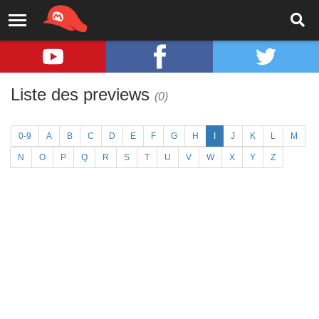
Liste des previews
(0)
0-9
A
B
C
D
E
F
G
H
I
J
K
L
M
N
O
P
Q
R
S
T
U
V
W
X
Y
Z