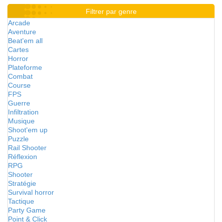
Filtrer par genre
Arcade
Aventure
Beat'em all
Cartes
Horror
Plateforme
Combat
Course
FPS
Guerre
Infiltration
Musique
Shoot'em up
Puzzle
Rail Shooter
Réflexion
RPG
Shooter
Stratégie
Survival horror
Tactique
Party Game
Point & Click