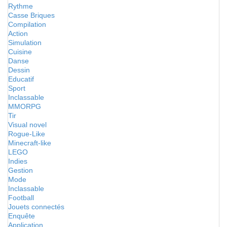
Rythme
Casse Briques
Compilation
Action
Simulation
Cuisine
Danse
Dessin
Educatif
Sport
Inclassable
MMORPG
Tir
Visual novel
Rogue-Like
Minecraft-like
LEGO
Indies
Gestion
Mode
Inclassable
Football
Jouets connectés
Enquête
Application