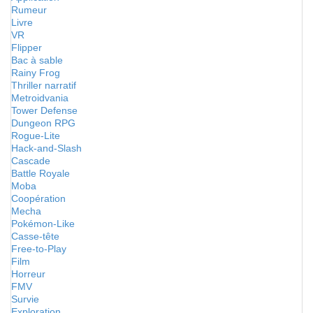
Rumeur
Livre
VR
Flipper
Bac à sable
Rainy Frog
Thriller narratif
Metroidvania
Tower Defense
Dungeon RPG
Rogue-Lite
Hack-and-Slash
Cascade
Battle Royale
Moba
Coopération
Mecha
Pokémon-Like
Casse-tête
Free-to-Play
Film
Horreur
FMV
Survie
Exploration