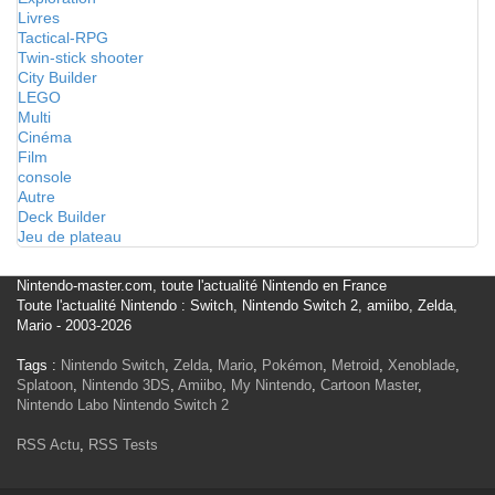
Livres
Tactical-RPG
Twin-stick shooter
City Builder
LEGO
Multi
Cinéma
Film
console
Autre
Deck Builder
Jeu de plateau
Nintendo-master.com, toute l'actualité Nintendo en France
Toute l'actualité Nintendo : Switch, Nintendo Switch 2, amiibo, Zelda,
Mario - 2003-2026
Tags :
Nintendo Switch
,
Zelda
,
Mario
,
Pokémon
,
Metroid
,
Xenoblade
,
Splatoon
,
Nintendo 3DS
,
Amiibo
,
My Nintendo
,
Cartoon Master
,
Nintendo Labo
Nintendo Switch 2
RSS Actu
,
RSS Tests