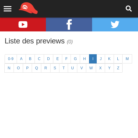
Liste des previews
(0)
0-9
A
B
C
D
E
F
G
H
I
J
K
L
M
N
O
P
Q
R
S
T
U
V
W
X
Y
Z