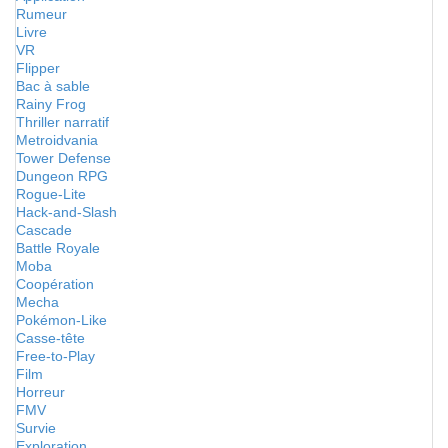
Rumeur
Livre
VR
Flipper
Bac à sable
Rainy Frog
Thriller narratif
Metroidvania
Tower Defense
Dungeon RPG
Rogue-Lite
Hack-and-Slash
Cascade
Battle Royale
Moba
Coopération
Mecha
Pokémon-Like
Casse-tête
Free-to-Play
Film
Horreur
FMV
Survie
Exploration