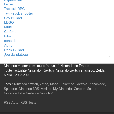
Livres
Tactical-RPG
Twin-stick shooter
City Builder
LEGO
Multi
Cinéma
Film
console
Autre
Deck Builder
Jeu de plateau
Nintendo-master.com, toute l'actualité Nintendo en France
Toute l'actualité Nintendo : Switch, Nintendo Switch 2, amiibo, Zelda,
Mario - 2003-2026
Tags :
Nintendo Switch
,
Zelda
,
Mario
,
Pokémon
,
Metroid
,
Xenoblade
,
Splatoon
,
Nintendo 3DS
,
Amiibo
,
My Nintendo
,
Cartoon Master
,
Nintendo Labo
Nintendo Switch 2
RSS Actu
,
RSS Tests