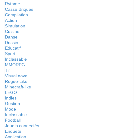
Rythme
Casse Briques
Compilation
Action
Simulation
Cuisine
Danse
Dessin
Educatif
Sport
Inclassable
MMORPG
Tir
Visual novel
Rogue-Like
Minecraft-like
LEGO
Indies
Gestion
Mode
Inclassable
Football
Jouets connectés
Enquête
Application