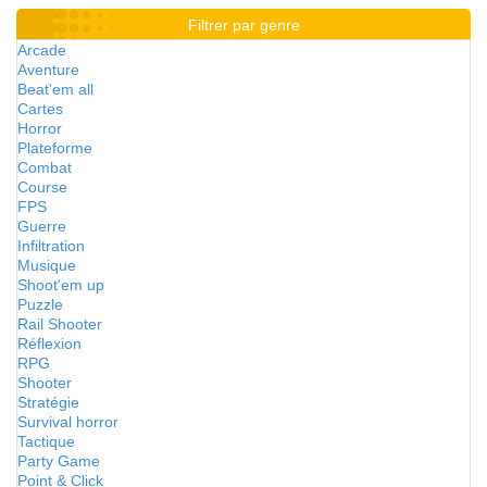
Filtrer par genre
Arcade
Aventure
Beat'em all
Cartes
Horror
Plateforme
Combat
Course
FPS
Guerre
Infiltration
Musique
Shoot'em up
Puzzle
Rail Shooter
Réflexion
RPG
Shooter
Stratégie
Survival horror
Tactique
Party Game
Point & Click