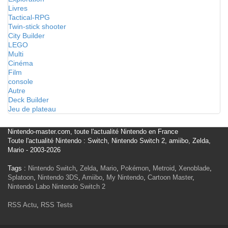
Livres
Tactical-RPG
Twin-stick shooter
City Builder
LEGO
Multi
Cinéma
Film
console
Autre
Deck Builder
Jeu de plateau
Nintendo-master.com, toute l'actualité Nintendo en France
Toute l'actualité Nintendo : Switch, Nintendo Switch 2, amiibo, Zelda,
Mario - 2003-2026
Tags :
Nintendo Switch
,
Zelda
,
Mario
,
Pokémon
,
Metroid
,
Xenoblade
,
Splatoon
,
Nintendo 3DS
,
Amiibo
,
My Nintendo
,
Cartoon Master
,
Nintendo Labo
Nintendo Switch 2
RSS Actu
,
RSS Tests