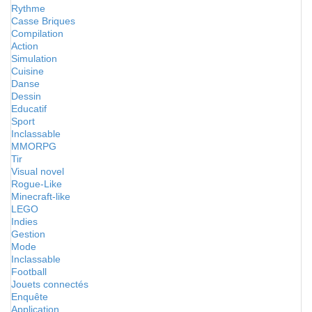
Rythme
Casse Briques
Compilation
Action
Simulation
Cuisine
Danse
Dessin
Educatif
Sport
Inclassable
MMORPG
Tir
Visual novel
Rogue-Like
Minecraft-like
LEGO
Indies
Gestion
Mode
Inclassable
Football
Jouets connectés
Enquête
Application