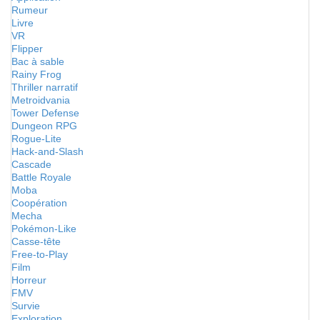
Rumeur
Livre
VR
Flipper
Bac à sable
Rainy Frog
Thriller narratif
Metroidvania
Tower Defense
Dungeon RPG
Rogue-Lite
Hack-and-Slash
Cascade
Battle Royale
Moba
Coopération
Mecha
Pokémon-Like
Casse-tête
Free-to-Play
Film
Horreur
FMV
Survie
Exploration