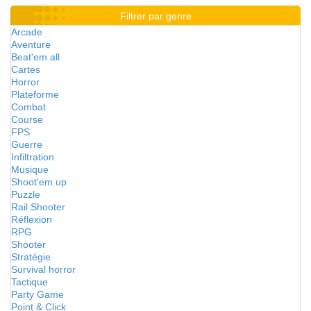
Filtrer par genre
Arcade
Aventure
Beat'em all
Cartes
Horror
Plateforme
Combat
Course
FPS
Guerre
Infiltration
Musique
Shoot'em up
Puzzle
Rail Shooter
Réflexion
RPG
Shooter
Stratégie
Survival horror
Tactique
Party Game
Point & Click