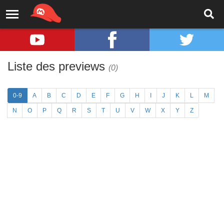
Liste des previews
(0)
0-9
A
B
C
D
E
F
G
H
I
J
K
L
M
N
O
P
Q
R
S
T
U
V
W
X
Y
Z