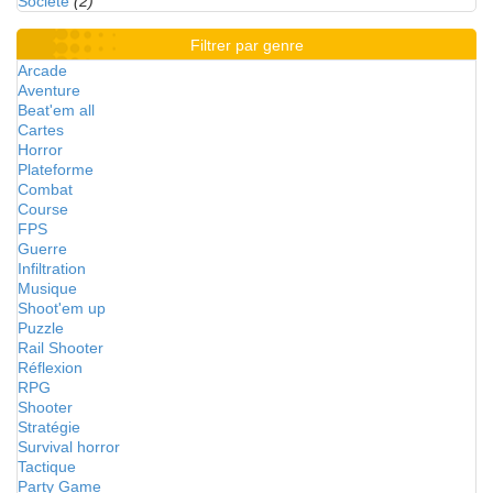
Société
(2)
Filtrer par genre
Arcade
Aventure
Beat'em all
Cartes
Horror
Plateforme
Combat
Course
FPS
Guerre
Infiltration
Musique
Shoot'em up
Puzzle
Rail Shooter
Réflexion
RPG
Shooter
Stratégie
Survival horror
Tactique
Party Game