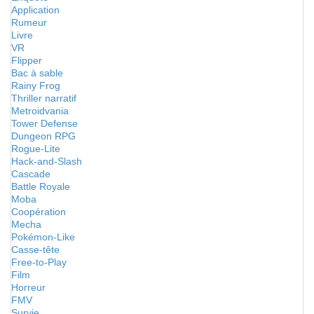
Application
Rumeur
Livre
VR
Flipper
Bac à sable
Rainy Frog
Thriller narratif
Metroidvania
Tower Defense
Dungeon RPG
Rogue-Lite
Hack-and-Slash
Cascade
Battle Royale
Moba
Coopération
Mecha
Pokémon-Like
Casse-tête
Free-to-Play
Film
Horreur
FMV
Survie