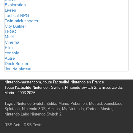
Exploration
Livres
Tactical-RPG
Twin-stick shooter
City Builder
LEGO
Multi
Cinéma
Film
console
Autre
Deck Builder
Jeu de plateau
Nintendo-master.com, toute l'actualité Nintendo en France
Toute l'actualité Nintendo : Switch, Nintendo Switch 2, amiibo, Zelda,
Mario - 2003-2026
Tags :
Nintendo Switch
,
Zelda
,
Mario
,
Pokémon
,
Metroid
,
Xenoblade
,
Splatoon
,
Nintendo 3DS
,
Amiibo
,
My Nintendo
,
Cartoon Master
,
Nintendo Labo
Nintendo Switch 2
RSS Actu
,
RSS Tests