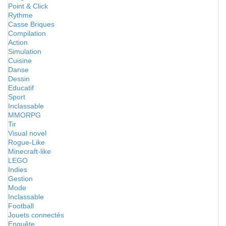
Point & Click
Rythme
Casse Briques
Compilation
Action
Simulation
Cuisine
Danse
Dessin
Educatif
Sport
Inclassable
MMORPG
Tir
Visual novel
Rogue-Like
Minecraft-like
LEGO
Indies
Gestion
Mode
Inclassable
Football
Jouets connectés
Enquête