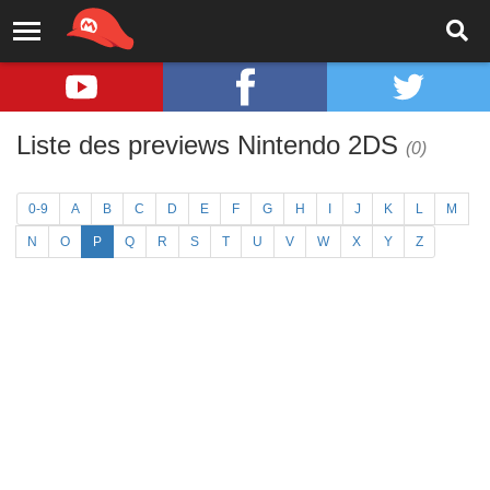
Liste des previews Nintendo 2DS
(0)
0-9
A
B
C
D
E
F
G
H
I
J
K
L
M
N
O
P
Q
R
S
T
U
V
W
X
Y
Z