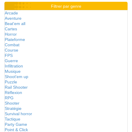
Filtrer par genre
Arcade
Aventure
Beat'em all
Cartes
Horror
Plateforme
Combat
Course
FPS
Guerre
Infiltration
Musique
Shoot'em up
Puzzle
Rail Shooter
Réflexion
RPG
Shooter
Stratégie
Survival horror
Tactique
Party Game
Point & Click