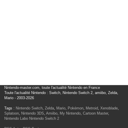
Nintendo-master.com, toute l'actualité Nintendo en France
Toute l'actualité Nintendo : Switch, Nintendo Switch 2, amiibo, Zelda,
Mario - 2003-2026
Tags :
Nintendo Switch
,
Zelda
,
Mario
,
Pokémon
,
Metroid
,
Xenoblade
,
Splatoon
,
Nintendo 3DS
,
Amiibo
,
My Nintendo
,
Cartoon Master
,
Nintendo Labo
Nintendo Switch 2