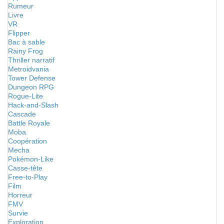
Rumeur
Livre
VR
Flipper
Bac à sable
Rainy Frog
Thriller narratif
Metroidvania
Tower Defense
Dungeon RPG
Rogue-Lite
Hack-and-Slash
Cascade
Battle Royale
Moba
Coopération
Mecha
Pokémon-Like
Casse-tête
Free-to-Play
Film
Horreur
FMV
Survie
Exploration