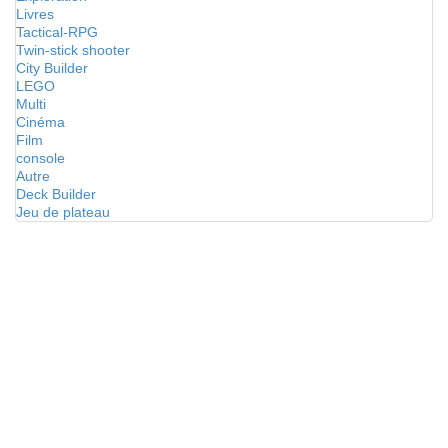
Livres
Tactical-RPG
Twin-stick shooter
City Builder
LEGO
Multi
Cinéma
Film
console
Autre
Deck Builder
Jeu de plateau