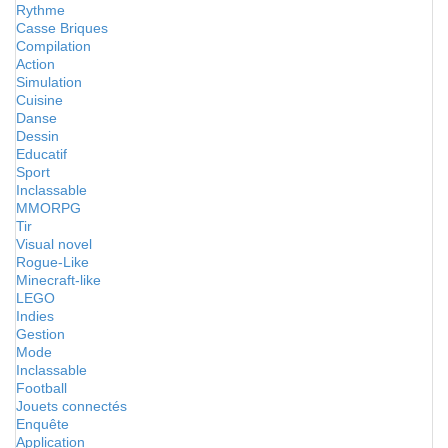
Rythme
Casse Briques
Compilation
Action
Simulation
Cuisine
Danse
Dessin
Educatif
Sport
Inclassable
MMORPG
Tir
Visual novel
Rogue-Like
Minecraft-like
LEGO
Indies
Gestion
Mode
Inclassable
Football
Jouets connectés
Enquête
Application