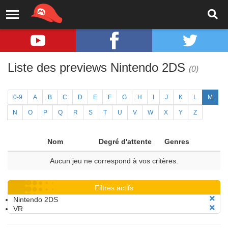
Liste des previews Nintendo 2DS
(0)
0-9
A
B
C
D
E
F
G
H
I
J
K
L
M
N
O
P
Q
R
S
T
U
V
W
X
Y
Z
Nom
Degré d'attente
Genres
Aucun jeu ne correspond à vos critères.
Filtres actifs
Nintendo 2DS
VR