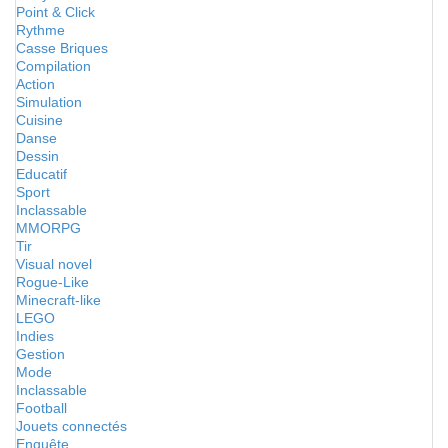
Point & Click
Rythme
Casse Briques
Compilation
Action
Simulation
Cuisine
Danse
Dessin
Educatif
Sport
Inclassable
MMORPG
Tir
Visual novel
Rogue-Like
Minecraft-like
LEGO
Indies
Gestion
Mode
Inclassable
Football
Jouets connectés
Enquête