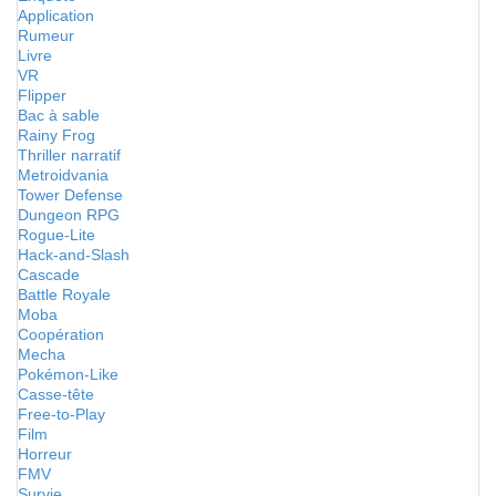
Application
Rumeur
Livre
VR
Flipper
Bac à sable
Rainy Frog
Thriller narratif
Metroidvania
Tower Defense
Dungeon RPG
Rogue-Lite
Hack-and-Slash
Cascade
Battle Royale
Moba
Coopération
Mecha
Pokémon-Like
Casse-tête
Free-to-Play
Film
Horreur
FMV
Survie