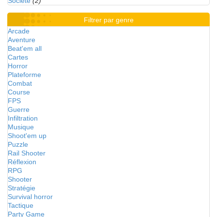
Société
(2)
Filtrer par genre
Arcade
Aventure
Beat'em all
Cartes
Horror
Plateforme
Combat
Course
FPS
Guerre
Infiltration
Musique
Shoot'em up
Puzzle
Rail Shooter
Réflexion
RPG
Shooter
Stratégie
Survival horror
Tactique
Party Game