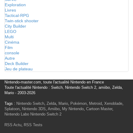
Exploration
Livres
Tactical-RPG
Twin-stick shooter
City Builder
LEGO
Multi
Cinéma
Film
console
Autre
Deck Builder
Jeu de plateau
Nintendo-master.com, toute l'actualité Nintendo en France
Toute l'actualité Nintendo : Switch, Nintendo Switch 2, amiibo, Zelda,
Mario - 2003-2026
Tags :
Nintendo Switch
,
Zelda
,
Mario
,
Pokémon
,
Metroid
,
Xenoblade
,
Splatoon
,
Nintendo 3DS
,
Amiibo
,
My Nintendo
,
Cartoon Master
,
Nintendo Labo
Nintendo Switch 2
RSS Actu
,
RSS Tests