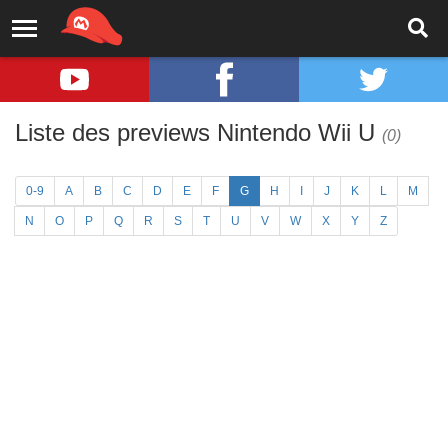
Liste des previews Nintendo Wii U
(0)
0-9
A
B
C
D
E
F
G
H
I
J
K
L
M
N
O
P
Q
R
S
T
U
V
W
X
Y
Z