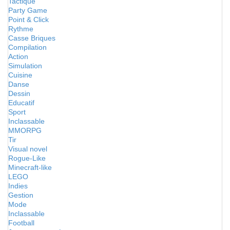
Tactique
Party Game
Point & Click
Rythme
Casse Briques
Compilation
Action
Simulation
Cuisine
Danse
Dessin
Educatif
Sport
Inclassable
MMORPG
Tir
Visual novel
Rogue-Like
Minecraft-like
LEGO
Indies
Gestion
Mode
Inclassable
Football