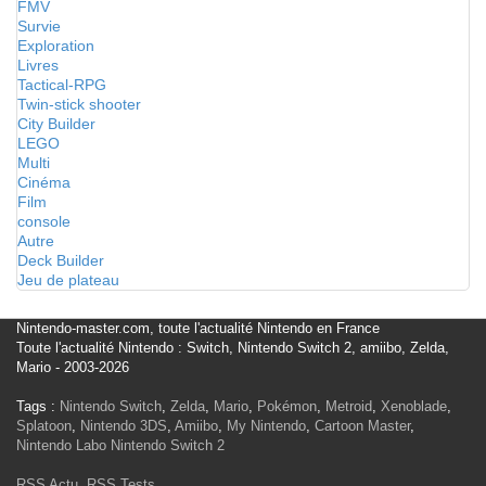
FMV
Survie
Exploration
Livres
Tactical-RPG
Twin-stick shooter
City Builder
LEGO
Multi
Cinéma
Film
console
Autre
Deck Builder
Jeu de plateau
Nintendo-master.com, toute l'actualité Nintendo en France
Toute l'actualité Nintendo : Switch, Nintendo Switch 2, amiibo, Zelda,
Mario - 2003-2026
Tags :
Nintendo Switch
,
Zelda
,
Mario
,
Pokémon
,
Metroid
,
Xenoblade
,
Splatoon
,
Nintendo 3DS
,
Amiibo
,
My Nintendo
,
Cartoon Master
,
Nintendo Labo
Nintendo Switch 2
RSS Actu
,
RSS Tests