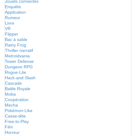
Jouets connectés
Enquête
Application
Rumeur
Livre
VR
Flipper
Bac à sable
Rainy Frog
Thriller narratif
Metroidvania
Tower Defense
Dungeon RPG
Rogue-Lite
Hack-and-Slash
Cascade
Battle Royale
Moba
Coopération
Mecha
Pokémon-Like
Casse-tête
Free-to-Play
Film
Horreur