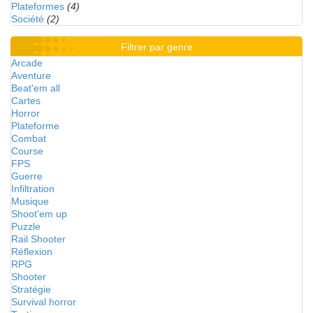
Plateformes
(4)
Société
(2)
Filtrer par genre
Arcade
Aventure
Beat'em all
Cartes
Horror
Plateforme
Combat
Course
FPS
Guerre
Infiltration
Musique
Shoot'em up
Puzzle
Rail Shooter
Réflexion
RPG
Shooter
Stratégie
Survival horror