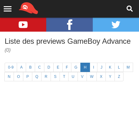
Liste des previews GameBoy Advance
(0)
0-9
A
B
C
D
E
F
G
H
I
J
K
L
M
N
O
P
Q
R
S
T
U
V
W
X
Y
Z