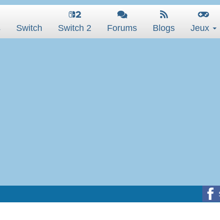
s
Switch
Switch 2
Forums
Blogs
Jeux