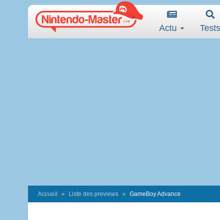
Actu
Test
Accueil
Liste des previews
GameBoy Advance