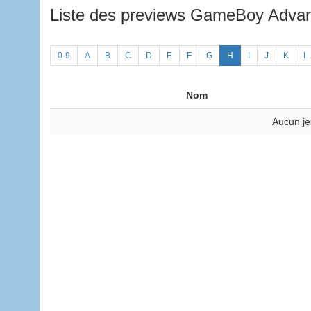
Liste des previews GameBoy Adv
0-9
A
B
C
D
E
F
G
H
I
J
K
L
Nom
Aucun je