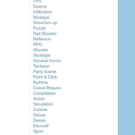
FPS
Guerre
Infiltration
Musique
Shoot'em up
Puzzle
Rail Shooter
Réflexion
RPG
Shooter
Stratégie
Survival horror
Tactique
Party Game
Point & Click
Rythme
Casse Briques
Compilation
Action
Simulation
Cuisine
Danse
Dessin
Educatif
Sport