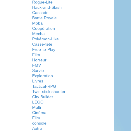
Rogue-Lite
Hack-and-Slash
Cascade
Battle Royale
Moba
Coopération
Mecha
Pokémon-Like
Casse-tête
Free-to-Play
Film
Horreur
FMV
Survie
Exploration
Livres
Tactical-RPG
Twin-stick shooter
City Builder
LEGO
Multi
Cinéma
Film
console
Autre