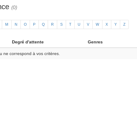
ance
(0)
M
N
O
P
Q
R
S
T
U
V
W
X
Y
Z
Degré d'attente
Genres
u ne correspond à vos critères.