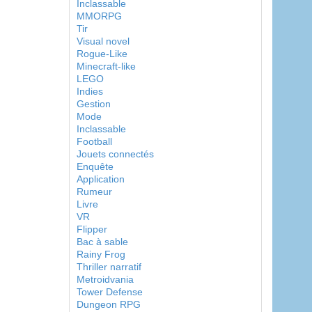
Inclassable
MMORPG
Tir
Visual novel
Rogue-Like
Minecraft-like
LEGO
Indies
Gestion
Mode
Inclassable
Football
Jouets connectés
Enquête
Application
Rumeur
Livre
VR
Flipper
Bac à sable
Rainy Frog
Thriller narratif
Metroidvania
Tower Defense
Dungeon RPG