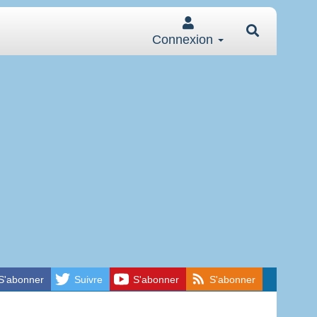
Connexion
S'abonner
Suivre
S'abonner
S'abonner