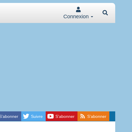
Connexion
S'abonner
Suivre
S'abonner
S'abonner