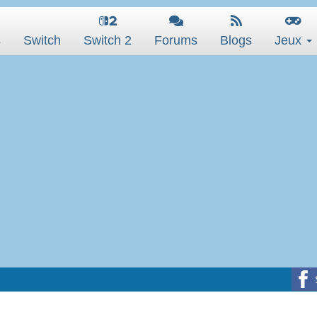
s
Switch
Switch 2
Forums
Blogs
Jeux