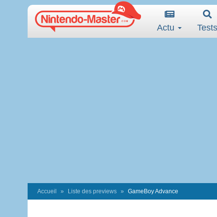
Actu
Test
Accueil
Liste des previews
GameBoy Advance