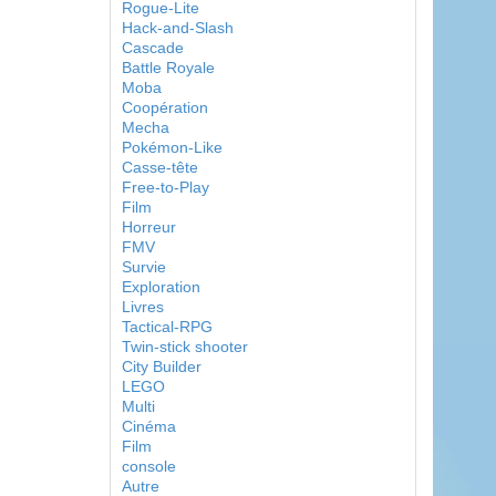
Rogue-Lite
Hack-and-Slash
Cascade
Battle Royale
Moba
Coopération
Mecha
Pokémon-Like
Casse-tête
Free-to-Play
Film
Horreur
FMV
Survie
Exploration
Livres
Tactical-RPG
Twin-stick shooter
City Builder
LEGO
Multi
Cinéma
Film
console
Autre