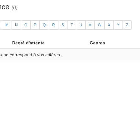
ance
(0)
M
N
O
P
Q
R
S
T
U
V
W
X
Y
Z
Degré d'attente
Genres
u ne correspond à vos critères.