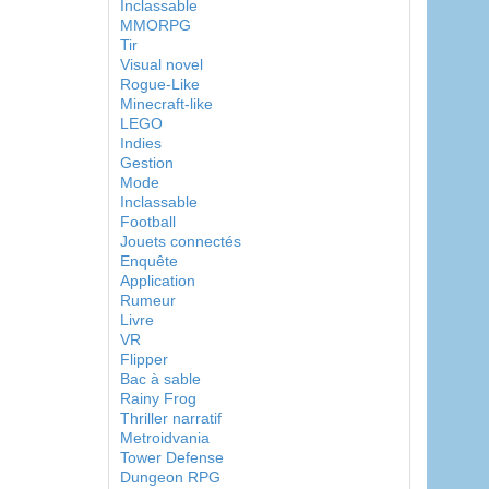
Inclassable
MMORPG
Tir
Visual novel
Rogue-Like
Minecraft-like
LEGO
Indies
Gestion
Mode
Inclassable
Football
Jouets connectés
Enquête
Application
Rumeur
Livre
VR
Flipper
Bac à sable
Rainy Frog
Thriller narratif
Metroidvania
Tower Defense
Dungeon RPG