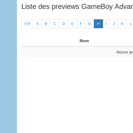
Liste des previews GameBoy Adv
0-9
A
B
C
D
E
F
G
H
I
J
K
L
Nom
Aucun je