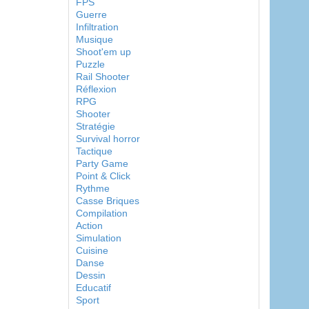
FPS
Guerre
Infiltration
Musique
Shoot'em up
Puzzle
Rail Shooter
Réflexion
RPG
Shooter
Stratégie
Survival horror
Tactique
Party Game
Point & Click
Rythme
Casse Briques
Compilation
Action
Simulation
Cuisine
Danse
Dessin
Educatif
Sport