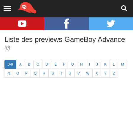
Liste des previews GameBoy Advance
(0)
0-9
A
B
C
D
E
F
G
H
I
J
K
L
M
N
O
P
Q
R
S
T
U
V
W
X
Y
Z