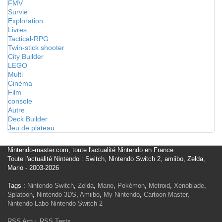
FMV
Survie
Exploration
Livres
Tactical-RPG
Twin-stick shooter
City Builder
LEGO
Multi
Cinéma
Film
console
Autre
Deck Builder
Jeu de plateau
Nintendo-master.com, toute l'actualité Nintendo en France
Toute l'actualité Nintendo : Switch, Nintendo Switch 2, amiibo, Zelda,
Mario - 2003-2026
Tags :
Nintendo Switch
,
Zelda
,
Mario
,
Pokémon
,
Metroid
,
Xenoblade
,
Splatoon
,
Nintendo 3DS
,
Amiibo
,
My Nintendo
,
Cartoon Master
,
Nintendo Labo
Nintendo Switch 2
RSS Actu
,
RSS Tests