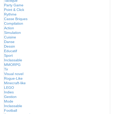
Tactique
Party Game
Point & Click
Rythme
Casse Briques
Compilation
Action
Simulation
Cuisine
Danse
Dessin
Educatif
Sport
Inclassable
MMORPG
Tir
Visual novel
Rogue-Like
Minecraft-like
LEGO
Indies
Gestion
Mode
Inclassable
Football