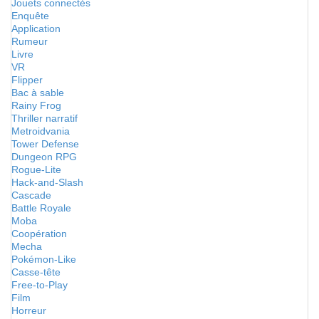
Jouets connectés
Enquête
Application
Rumeur
Livre
VR
Flipper
Bac à sable
Rainy Frog
Thriller narratif
Metroidvania
Tower Defense
Dungeon RPG
Rogue-Lite
Hack-and-Slash
Cascade
Battle Royale
Moba
Coopération
Mecha
Pokémon-Like
Casse-tête
Free-to-Play
Film
Horreur