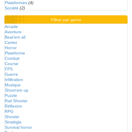
Plateformes
(4)
Société
(2)
Filtrer par genre
Arcade
Aventure
Beat'em all
Cartes
Horror
Plateforme
Combat
Course
FPS
Guerre
Infiltration
Musique
Shoot'em up
Puzzle
Rail Shooter
Réflexion
RPG
Shooter
Stratégie
Survival horror