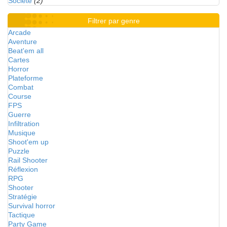
Société
(2)
Filtrer par genre
Arcade
Aventure
Beat'em all
Cartes
Horror
Plateforme
Combat
Course
FPS
Guerre
Infiltration
Musique
Shoot'em up
Puzzle
Rail Shooter
Réflexion
RPG
Shooter
Stratégie
Survival horror
Tactique
Party Game