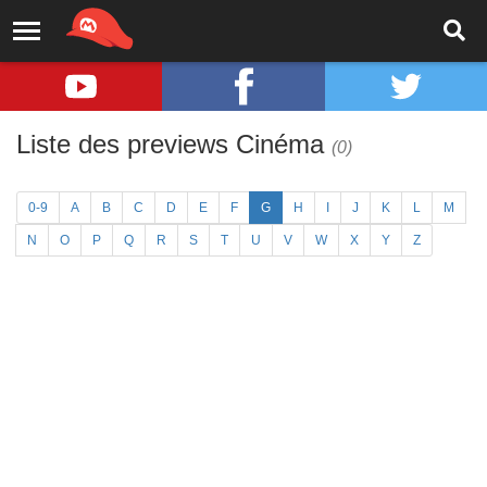
Liste des previews Cinéma
(0)
0-9
A
B
C
D
E
F
G
H
I
J
K
L
M
N
O
P
Q
R
S
T
U
V
W
X
Y
Z