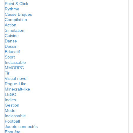
Point & Click
Rythme
Casse Briques
Compilation
Action
Simulation
Cuisine
Danse
Dessin
Educatif
Sport
Inclassable
MMORPG
Tir
Visual novel
Rogue-Like
Minecraft-like
LEGO
Indies
Gestion
Mode
Inclassable
Football
Jouets connectés
Enquête