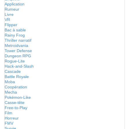
Application
Rumeur
Livre
VR
Flipper
Bac à sable
Rainy Frog
Thriller narratif
Metroidvania
Tower Defense
Dungeon RPG
Rogue-Lite
Hack-and-Slash
Cascade
Battle Royale
Moba
Coopération
Mecha
Pokémon-Like
Casse-tête
Free-to-Play
Film
Horreur
FMV
Survie