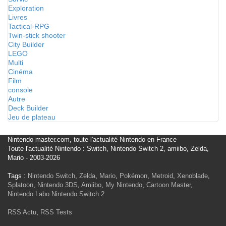
Exploration
Livres
Tactical-RPG
Twin-stick shooter
City Builder
LEGO
Multi
Cinéma
Film
console
Autre
Deck Builder
Jeu de plateau
Nintendo-master.com, toute l'actualité Nintendo en France
Toute l'actualité Nintendo : Switch, Nintendo Switch 2, amiibo, Zelda,
Mario - 2003-2026
Tags :
Nintendo Switch
,
Zelda
,
Mario
,
Pokémon
,
Metroid
,
Xenoblade
,
Splatoon
,
Nintendo 3DS
,
Amiibo
,
My Nintendo
,
Cartoon Master
,
Nintendo Labo
Nintendo Switch 2
RSS Actu
,
RSS Tests