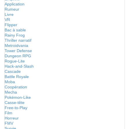
Application
Rumeur
Livre
VR
Flipper
Bac à sable
Rainy Frog
Thriller narratif
Metroidvania
Tower Defense
Dungeon RPG
Rogue-Lite
Hack-and-Slash
Cascade
Battle Royale
Moba
Coopération
Mecha
Pokémon-Like
Casse-tête
Free-to-Play
Film
Horreur
FMV
Survie