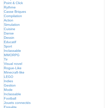
Point & Click
Rythme
Casse Briques
Compilation
Action
Simulation
Cuisine
Danse
Dessin
Educatif
Sport
Inclassable
MMORPG
Tir
Visual novel
Rogue-Like
Minecraft-like
LEGO
Indies
Gestion
Mode
Inclassable
Football
Jouets connectés
Enquête