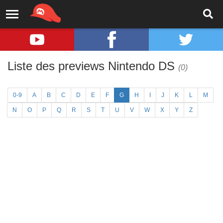
Liste des previews Nintendo DS
(0)
0-9
A
B
C
D
E
F
G
H
I
J
K
L
M
N
O
P
Q
R
S
T
U
V
W
X
Y
Z