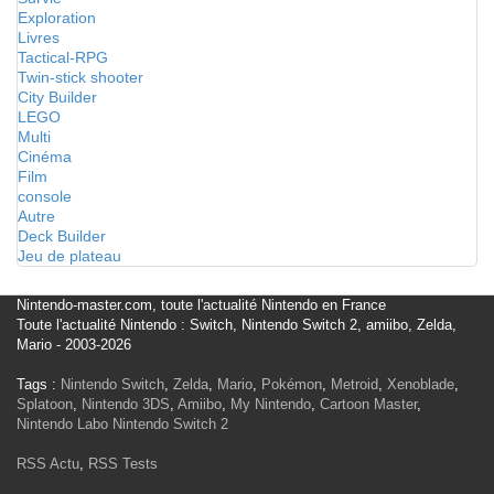
Exploration
Livres
Tactical-RPG
Twin-stick shooter
City Builder
LEGO
Multi
Cinéma
Film
console
Autre
Deck Builder
Jeu de plateau
Nintendo-master.com, toute l'actualité Nintendo en France
Toute l'actualité Nintendo : Switch, Nintendo Switch 2, amiibo, Zelda,
Mario - 2003-2026
Tags :
Nintendo Switch
,
Zelda
,
Mario
,
Pokémon
,
Metroid
,
Xenoblade
,
Splatoon
,
Nintendo 3DS
,
Amiibo
,
My Nintendo
,
Cartoon Master
,
Nintendo Labo
Nintendo Switch 2
RSS Actu
,
RSS Tests