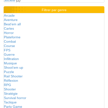
Société
(2)
Filtrer par genre
Arcade
Aventure
Beat'em all
Cartes
Horror
Plateforme
Combat
Course
FPS
Guerre
Infiltration
Musique
Shoot'em up
Puzzle
Rail Shooter
Réflexion
RPG
Shooter
Stratégie
Survival horror
Tactique
Party Game